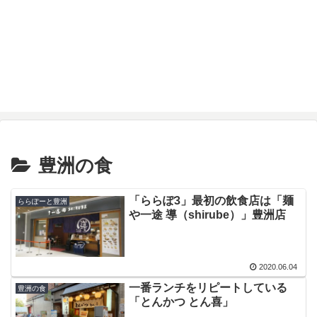
豊洲の食
「ららぽ3」最初の飲食店は「麺
ららぽーと豊洲
や一途 導（shirube）」豊洲店
2020.06.04
一番ランチをリピートしている
豊洲の食
「とんかつ とん喜」