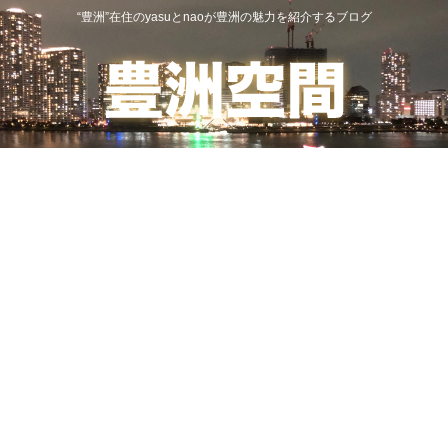
“豊洲”在住のyasuとnaoが豊洲の魅力を紹介するブログ