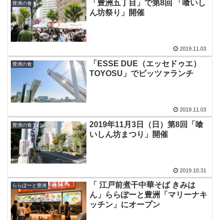
「豊洲五丁目」で第8回 「喰いし
豊洲の食
ん坊祭り」開催
2019.11.03
「ESSE DUE（エッセドゥエ）
豊洲の食
TOYOSU」でピッツァランチ
2019.11.03
2019年11月3日（日）第8回「喰
豊洲の食
いしん坊まつり」開催
2019.10.31
「 江戸前煮干中華そば きみは
ららぽーと豊洲
ん」ららぽーと豊洲「マリーナキ
ッチン」にオープン