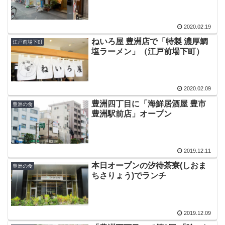
2020.02.19
ねいろ屋 豊洲店で「特製 濃厚鯛
江戸前場下町
塩ラーメン」（江戸前場下町）
2020.02.09
豊洲四丁目に「海鮮居酒屋 豊市
豊洲の食
豊洲駅前店」オープン
2019.12.11
本日オープンの汐待茶寮(しおま
豊洲の食
ちさりょう)でランチ
2019.12.09