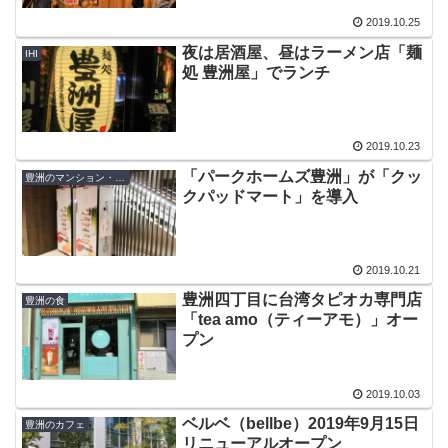
2019.10.25
夜は居酒屋、昼はラーメン店「麺
IHI
処 豊洲屋」でランチ
2019.10.23
「パークホームズ豊洲」が「クッ
豊洲のマンション・ビル
クパッドマート」を導入
2019.10.21
豊洲四丁目に台湾タピオカ専門店
豊洲の食
「tea amo（ティーアモ）」オー
プン
2019.10.03
ベルベ（bellbe）2019年9月15日
豊洲のカフェ
リニューアルオープン