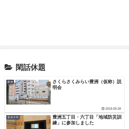
閑話休題
さくらさくみらい豊洲（仮称）説
豊洲
明会
2019.09.28
豊洲五丁目・六丁目「地域防災訓
豊洲空間
練」に参加しました