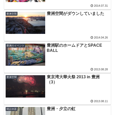
2014.07.31
豊洲空間がダウンしていました
豊洲空間
2014.04.26
豊洲駅のホームドアとSPACE
豊洲のイベント
BALL
2013.08.28
東京湾大華火祭 2013 in 豊洲
豊洲空間
（3）
2013.08.11
豊洲・夕立の虹
閑話休題