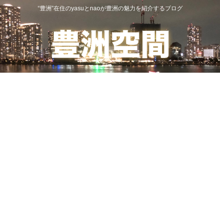
“豊洲”在住のyasuとnaoが豊洲の魅力を紹介するブログ