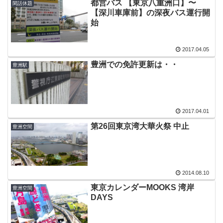
都営バス 【東京八重洲口】〜
閑話休題
【深川車庫前】の深夜バス運行開
始
2017.04.05
豊洲での免許更新は・・
豊洲駅
2017.04.01
第26回東京湾大華火祭 中止
豊洲空間
2014.08.10
東京カレンダーMOOKS 湾岸
豊洲空間
DAYS