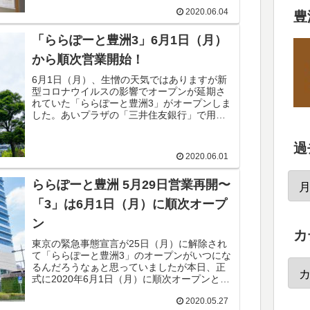
2020.06.04
豊
「ららぽーと豊洲3」6月1日（月）
から順次営業開始！
6月1日（月）、生憎の天気ではありますが新
型コロナウイルスの影響でオープンが延期さ
れていた「ららぽーと豊洲3」がオープンしま
した。あいプラザの「三井住友銀行」で用事
を済ませて、豊洲駅経由で「豊洲ベイサイド
クロス」を覗いてみることにしました。...
過
2020.06.01
ららぽーと豊洲 5月29日営業再開〜
「3」は6月1日（月）に順次オープ
ン
カ
東京の緊急事態宣言が25日（月）に解除され
て「ららぽーと豊洲3」のオープンがいつにな
るんだろうなぁと思っていましたが本日、正
式に2020年6月1日（月）に順次オープンとの
告知がありました。「ららぽーと1・2」につ
2020.05.27
いては、週末の5月29日（金...