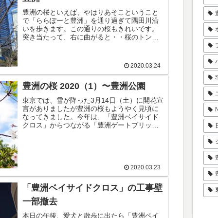
豊洲の桜といえば、やはりあそこということ
で「ららぽーと豊洲」を通り過ぎて隅田川沿
いを歩きます。この通りの桜もきれいです。
突き当たって、右に曲がると・・桜のトンネ
ルが現れます。「パークシティ豊洲」と「豊
洲ONビル」の間の通りの桜は毎度ながら見...
2020.03.24
豊洲の桜 2020（1）〜豊洲公園
東京では、雪が降った3月14日（土）に開花宣
言がありましたが豊洲の桜もようやく見頃に
なってきました。今年は、「豊洲ベイサイド
クロス」からつながる「豊洲ゲートブリッ
ジ」の工事で豊洲公園の広場にある桜はあま
り楽しめません。・・が公園も一部外壁が...
2020.03.23
「豊洲ベイサイドクロス」の工事壁
一部撤去
本日の午後、愛犬と散歩に出たら「豊洲ベイ