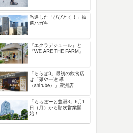
当選した「びびとく！」抽
選ハガキ
『エクラデジュール』と
『WE ARE THE FARM』
「ららぽ3」最初の飲食店
は「麺や一途 導
（shirube）」豊洲店
「ららぽーと豊洲3」6月1
日（月）から順次営業開
始！