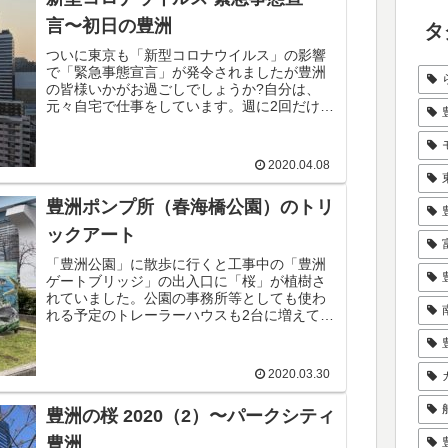
言〜初日の豊洲
タ
ついに東京も「新型コロナウイルス」の影響
で「緊急事態宣言」が発令されましたが豊洲
の皆様いかがお過ごしでしょうか?自分は、
元々自宅で仕事をしています。週に2回だけ外
のオフィスに手伝いに行っているのですがそ
の仕事も今週から「テレワーク」にしても...
2020.04.08
豊洲ポンプ所（春海橋公園）のトリ
ックアート
「豊洲公園」に散歩に行くと工事中の「豊洲
ゲートブリッジ」の出入口に「桜」が植樹さ
れていました。公園の事務所等としても使わ
れる予定のトレーラーハウスも2台に増えてい
て現在、工事中です。その後ろにある「東京
都水道局」の「豊洲ポンプ所」なんですが...
2020.03.30
豊洲の桜 2020（2）〜パークシティ
豊洲