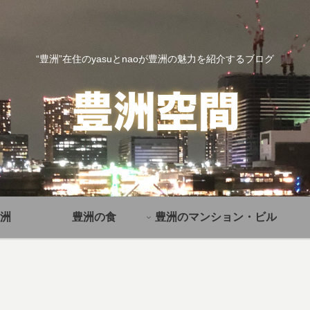
“豊洲”在住のyasuとnaoが豊洲の魅力を紹介するブログ
洲
豊洲の食
豊洲のマンション・ビル