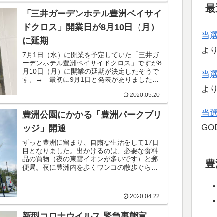
最
「三井ガーデンホテル豊洲ベイサイ
ドクロス」開業日が8月10日（月）
当
に延期
よ
7月1日（水）に開業を予定していた「三井ガ
ーデンホテル豊洲ベイサイドクロス」ですが8
月10日（月）に開業の延期が決定したそうで
当
す。→ 最初に9月1日と発表がありましたが
その後、8月10日（月）に変更されました。理
よ
2020.05.20
由はわかりませんが色々と致し...
当
豊洲公園にかかる「豊洲パークブリ
GOD
ッジ」開通
ずっと豊洲に留まり、自粛な生活をして17日
目となりました。出かけるのは、必要な食料
品の買物（夜の東雲イオンが多いです）と郵
豊
便局。夜に豊洲内を歩くワンコの散歩ぐらい
でしょうか。そんな中、「豊洲郵便局」から
の帰り道、「豊洲ベイサイドクロス」の工...
2020.04.22
新型コロナウイルス 緊急事態宣