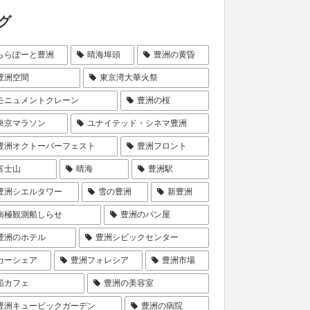
グ
ららぽーと豊洲
晴海埠頭
豊洲の黄昏
豊洲空間
東京湾大華火祭
モニュメントクレーン
豊洲の桜
東京マラソン
ユナイテッド・シネマ豊洲
豊洲オクトーバーフェスト
豊洲フロント
富士山
晴海
豊洲駅
豊洲シエルタワー
雪の豊洲
新豊洲
南極観測船しらせ
豊洲のパン屋
豊洲のホテル
豊洲シビックセンター
カーシェア
豊洲フォレシア
豊洲市場
船カフェ
豊洲の美容室
豊洲キュービックガーデン
豊洲の病院