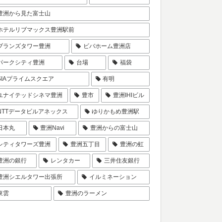
豊洲から見た富士山
ホテルリブマックス豊洲駅前
ブランズタワー豊洲
ビバホーム豊洲店
パークシティ豊洲
台場
福袋
SIAプライムスクエア
有明
ユナイテッドシネマ豊洲
豊市
豊洲IHIビル
NTTデータビルアネックス
ゆりかもめ豊洲駅
日本丸
豊洲Navi
豊洲からの富士山
シティタワーズ豊洲
豊洲五丁目
豊洲の虹
豊洲の銀行
レンタカー
三井住友銀行
豊洲シエルタワー出張所
イルミネーション
東雲
豊洲のラーメン