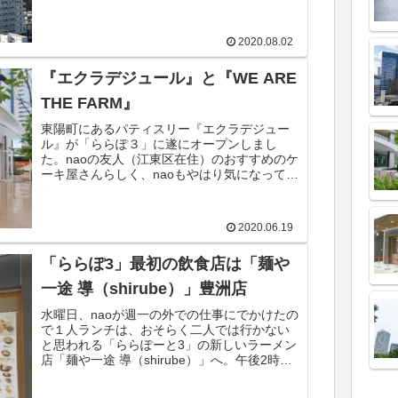
2020.08.02
『エクラデジュール』と『WE ARE
THE FARM』
東陽町にあるパティスリー『エクラデジュー
ル』が「ららぽ３」に遂にオープンしまし
た。naoの友人（江東区在住）のおすすめのケ
ーキ屋さんらしく、naoもやはり気になってい
たとのことで生憎の雨でしたがオープン日に
足を運んでみました。・・・とその前...
2020.06.19
「ららぽ3」最初の飲食店は「麺や
一途 導（shirube）」豊洲店
水曜日、naoが週一の外での仕事にでかけたの
で１人ランチは、おそらく二人では行かない
と思われる「ららぽーと3」の新しいラーメン
店「麺や一途 導（shirube）」へ。午後2時を
過ぎていたので混雑の心配もなくカウンター
に座れました。全然予備知...