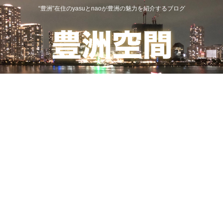
“豊洲”在住のyasuとnaoが豊洲の魅力を紹介するブログ