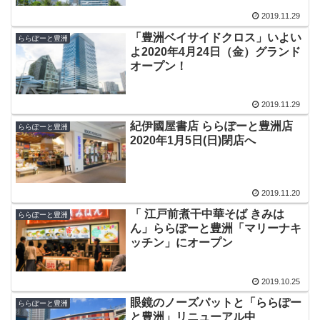
2019.11.29
「豊洲ベイサイドクロス」いよい
ららぽーと豊洲
よ2020年4月24日（金）グランド
オープン！
2019.11.29
紀伊國屋書店 ららぽーと豊洲店
ららぽーと豊洲
2020年1月5日(日)閉店へ
2019.11.20
「 江戸前煮干中華そば きみは
ららぽーと豊洲
ん」ららぽーと豊洲「マリーナキ
ッチン」にオープン
2019.10.25
眼鏡のノーズパットと「ららぽー
ららぽーと豊洲
と豊洲」リニューアル中