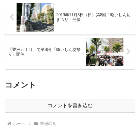
ーうどん ７８０円かなりスパイ
丼セットを注文。店舗はよく見か
シーで辛いです。ココナッツミル
けていましたが生活圏内にゆで
ク...
太...
2019年11月3日（日）第8回「喰いしん坊
まつり」開催
「豊洲五丁目」で第8回 「喰いしん坊祭
り」開催
コメント
コメントを書き込む
ホーム
豊洲の食