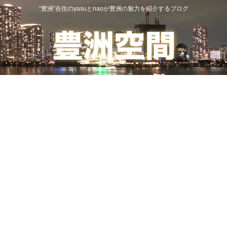
“豊洲”在住のyasuとnaoが豊洲の魅力を紹介するブログ