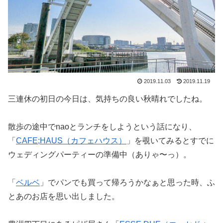
2019.11.03
2019.11.19
三連休の初日の今日は、気持ちの良い秋晴れでしたね。
散歩の途中でnaoとランチをしようという話になり、
「
CAFE;HAUS（カフェハウス）
」を覗いてみるとすでに
ウェディングパーティーの準備中（ありゃ〜っ）。
「
ベルベ
」でパンでも買って帰ろうかなぁと思った時、ふ
とあのお店を思い出しました。