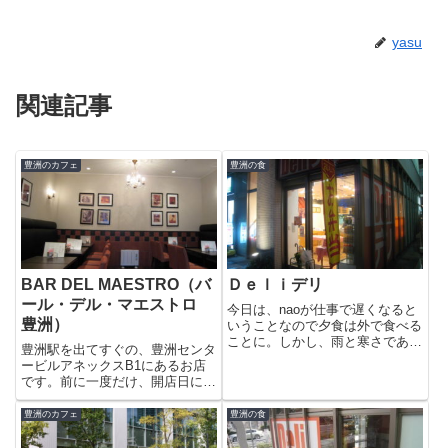
yasu
関連記事
豊洲のカフェ
豊洲の食
BAR DEL MAESTRO（バ
Ｄｅｌｉデリ
ール・デル・マエストロ
今日は、naoが仕事で遅くなると
豊洲）
いうことなので夕食は外で食べる
ことに。しかし、雨と寒さであま
豊洲駅を出てすぐの、豊洲センタ
り遠くには行きたくないのでシエ
ービルアネックスB1にあるお店
ルコートにあるＤｅｌｉデリさん
です。前に一度だけ、開店日に行
でお弁当を購入することにしまし
った事があります。今日はお茶で
た。豊洲に3年も住んでますがコ
もしようかなという時に、店頭の
豊洲のカフェ
豊洲の食
コで購入するのは始めてかも。...
ドルチェセット（650円）が目に
止まったので入ってみました。開