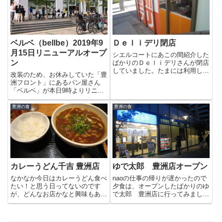
店当日はすごく混んでいて、お...
ベルベ（bellbe）2019年9
Ｄｅｌｉデリ閉店
月15日リニューアルオープ
シエルコートにあこの間紹介した
ン
ばかりのＤｅｌｉデリさんが閉店
していました。たまには利用しよ
改装のため、お休みしていた「豊
うかな〜っと思っていた矢先だけ
洲フロント」にあるパン屋さん
に残念です。閉店理由は、健康上
「ベルベ」が本日9時よりリニュ
の理由とのことでお体をお大事に
ーアルオープンしました。朝イチ
してください。今までありがとう
で行ってみると行列ができてまし
豊洲の食
豊洲の食
ございました。
た！Σ(ﾟДﾟ)15日（日）と16日
（月）パン・サンドイッチ・タル
ト・焼菓子が20％OFFだ...
カレーうどん千吉 豊洲店
ゆで太郎 豊洲店オープン
なかなか今日はカレーうどん食べ
naoの仕事の帰りが遅かったので
たい！と思う日ってないのです
夕食は、オープンしたばかりのゆ
が、どんなお店かなと興味もあっ
で太郎 豊洲店に行ってみまし
たので寄ってみました。静かなジ
た。店内は、かなり広いです。こ
ャズと落ち着いた内装にはちょっ
ういうお店にしては、かなりゆっ
とミスマッチな気も？新味黒カレ
たり感がありました。ざるのカツ