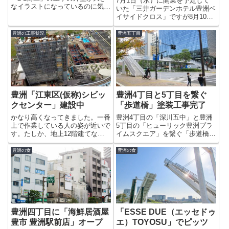
7月1日（水）に開業を予定して
なイラストになっているのに気づ
いた「三井ガーデンホテル豊洲ベ
きました。「TOYOSU BAYSIDE
イサイドクロス」ですが8月10日
CROSS」「2-1街区」に建設され
（月）に開業の延期が決定したそ
るビルの完成パース図が飾られて
うです。→ 最初に9月1日と発
豊洲の工事状況
豊洲五丁目
おり、ビルがシビックセンターか
表がありましたがその後、8月10
らつながっ...
日（月）に変更されました。理由
はわかりませんが色々と致し...
豊洲「江東区(仮称)シビッ
豊洲4丁目と5丁目を繋ぐ
クセンター」建設中
「歩道橋」塗装工事完了
かなり高くなってきました。一番
豊洲4丁目の「深川五中」と豊洲
上で作業している人の姿が近いで
5丁目の「ヒューリック豊洲プラ
す。たしか、地上12階建てなの
イムスクエア」を繋ぐ「歩道橋」
で高さはこんなもんですかね〜
の塗装工事が完了し、渡れるよう
っ。竣工は、2015年度です。
になっていました。ピンク色から
豊洲の食
豊洲の食
真っ白に生まれ変わりました。新
しい横断歩道ができて無用の長物
になってしまった感のある歩道
橋...
豊洲四丁目に「海鮮居酒屋
「ESSE DUE（エッセドゥ
豊市 豊洲駅前店」オープ
エ）TOYOSU」でピッツ