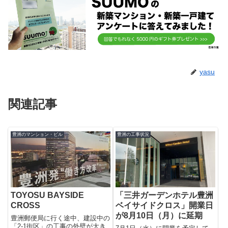
yasu
関連記事
豊洲のマンション・ビル
豊洲の工事状況
TOYOSU BAYSIDE
「三井ガーデンホテル豊洲
CROSS
ベイサイドクロス」開業日
が8月10日（月）に延期
豊洲郵便局に行く途中、建設中の
「2-1街区」の工事の外壁が大き