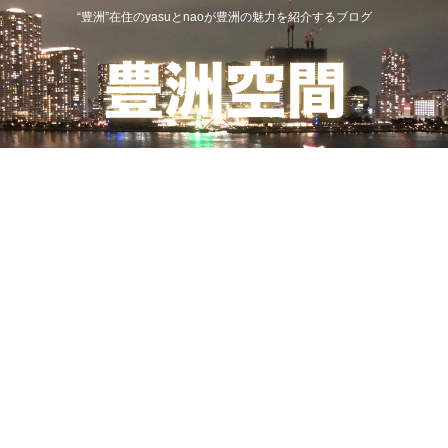
“豊洲”在住のyasuとnaoが豊洲の魅力を紹介するブログ