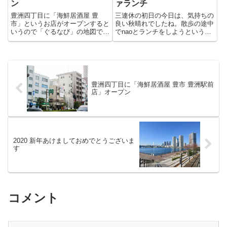
ン
ァランチ
豊洲四丁目に「海鮮居酒屋 豊
三連休の初日の今日は、気持ちの
市」というお店がオープンすると
良い秋晴れでしたね。散歩の途中
いうので「ぐるなび」の地図で場
でnaoとランチをしようという話
所を確認すると、、、んんっ「つ
になり、「CAFE;HAUS（カフェ
け麺 さとう」のビル!??あそこに
ハウス）」を覗いてみるとすでに
そんな場所はないだろうと確認し
ウェディングパーティーの準備中
たらどうもズレていたらしく（あ
（ありゃ〜っ）。
りがち）。先日「田中学園」が...
豊洲四丁目に「海鮮居酒屋 豊市 豊洲駅前
店」オープン
2020 新年あけましておめでとうございま
す
コメント