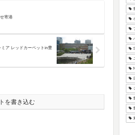
）⇒ シティタワーズ
カイの左面は・・・白いクリス
ンボル
マスツリーでした！こんなアー
トをユニシス...
せ寄港
ミア レッドカーペットin豊
トを書き込む