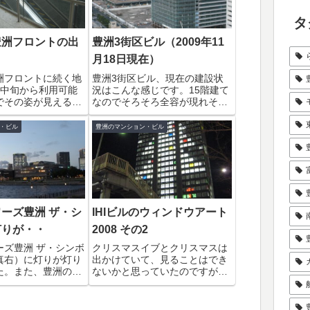
タ
豊洲フロントの出
豊洲3街区ビル（2009年11
月18日現在）
洲フロントに続く地
豊洲3街区ビル、現在の建設状
月中旬から利用可能
況はこんな感じです。15階建て
でその姿が見えるよ
なのでそろそろ全容が現れそう
きました。上の写真
です。奥の３－3街区の工事も
y（花屋）側の出入
始まっていますね。港湾労働者
・ビル
豊洲のマンション・ビル
、TeTeS(テテス)
豊洲宿泊所は完全に跡形もなく
です。この通路は、
なってしまいました。豊洲の町
繋がる「1a、1b」
は刻々と姿を変えておもしろい
です。
ーズ豊洲 ザ・シ
IHIビルのウィンドウアート
灯りが・・
2008 その2
ーズ豊洲 ザ・シンボ
クリスマスイブとクリスマスは
真右）に灯りが灯り
出かけていて、見ることはでき
た。また、豊洲の夜
ないかと思っていたのですが思
になりそうです。10
ったより早く帰ることが出来た
階に歯医者さんがオ
のでIHIビルのウィンドアートの
らしいです（歯医者
裏面を確認に行きました。トナ