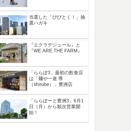
当選した「びびとく！」抽
選ハガキ
『エクラデジュール』と
『WE ARE THE FARM』
「ららぽ3」最初の飲食店
は「麺や一途 導
（shirube）」豊洲店
「ららぽーと豊洲3」6月1
日（月）から順次営業開
始！