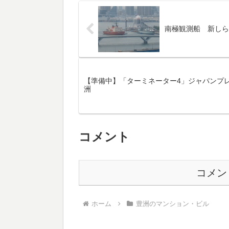
で意外でした。19階建てだそう
多いな〜っ
で超高層マンシ...
豊洲 ザ・シ
南極観測船 新しら
【準備中】「ターミネーター4」ジャパンプレ
洲
コメント
コメン
ホーム
豊洲のマンション・ビル