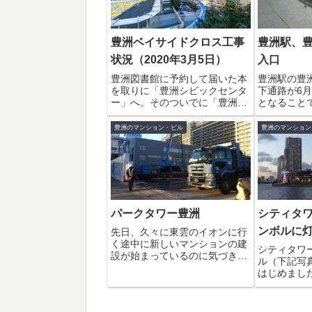
豊洲ベイサイドクロス工事
豊洲駅、
状況（2020年3月5日）
入口
豊洲図書館に予約して届いた本
豊洲駅の豊
を取りに「豊洲シビックセンタ
下通路が6
ー」へ。そのついでに「豊洲ベ
となること
イサイドクロス」の工事状況を
うになって
確認してきました。そうそう、
は、Happ
豊洲のマンション・ビル
豊洲のマンション
「豊洲ベイサイドクロス」の工
口。こちらは
事壁側に設置されていた江東区
側の出入口
臨海部コミュニティサイクル
あいプラザに
「豊洲シビックセン...
に...
パークタワー豊洲
シティタワ
ンボルに
先日、久々に東雲のイオンに行
く途中に新しいマンションの建
シティタワ
設が始まっているのに気づきま
ル（下記写
した（東雲橋の手前です）。パ
はじめまし
ークタワー豊洲だそうです。豊
景が鮮やか
洲六丁目以外にもうマンション
月には、1
が建つ事はないと思っていたの
ープンする