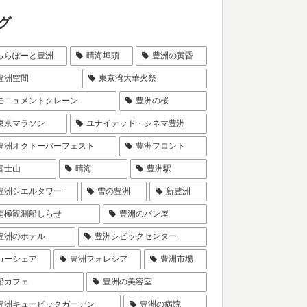
グ
ららぽーと豊洲
晴海埠頭
豊洲の黄昏
豊洲空間
東京湾大華火祭
モニュメントクレーン
豊洲の桜
東京マラソン
ユナイテッド・シネマ豊洲
豊洲オクトーバーフェスト
豊洲フロント
富士山
晴海
豊洲駅
豊洲シエルタワー
雪の豊洲
新豊洲
南極観測船しらせ
豊洲のパン屋
豊洲のホテル
豊洲シビックセンター
カーシェア
豊洲フォレシア
豊洲市場
船カフェ
豊洲の美容室
豊洲キュービックガーデン
豊洲の病院