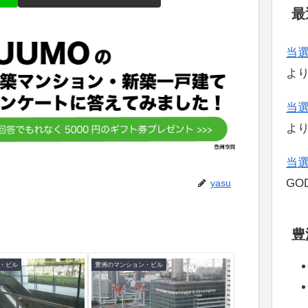
最
当
よ
当
よ
当
GOD
yasu
豊
・ビル
豊洲のマンション・ビル