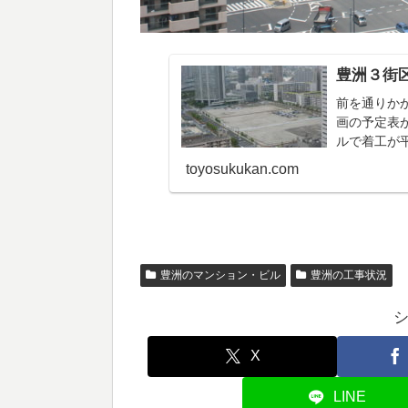
豊洲３街
前を通りか
画の予定表
ルで着工が平
日）３－2街
toyosukukan.com
（完成予定・.
豊洲のマンション・ビル
豊洲の工事状況
X
LINE