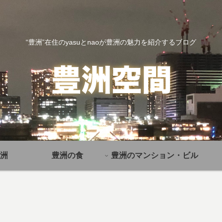
“豊洲”在住のyasuとnaoが豊洲の魅力を紹介するブログ
洲
豊洲の食
豊洲のマンション・ビル