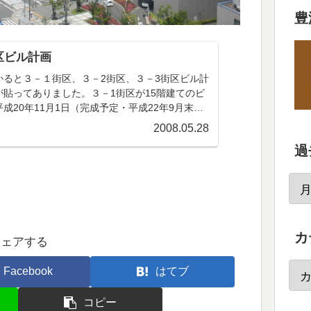
豊
区ビル計画
かると３－１街区、３－2街区、３－3街区ビル計
が貼ってありました。３－1街区が15階建てのビ
成20年11月1日（完成予定・平成22年9月末
区が16階建てのビルで着工が平成22年9月1日
2008.05.28
..
過
カ
シェアする
Facebook
はてブ
コピー