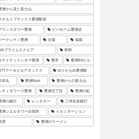
豊洲から見た富士山
ホテルリブマックス豊洲駅前
ブランズタワー豊洲
ビバホーム豊洲店
パークシティ豊洲
台場
福袋
SIAプライムスクエア
有明
ユナイテッドシネマ豊洲
豊市
豊洲IHIビル
NTTデータビルアネックス
ゆりかもめ豊洲駅
日本丸
豊洲Navi
豊洲からの富士山
シティタワーズ豊洲
豊洲五丁目
豊洲の虹
豊洲の銀行
レンタカー
三井住友銀行
豊洲シエルタワー出張所
イルミネーション
東雲
豊洲のラーメン