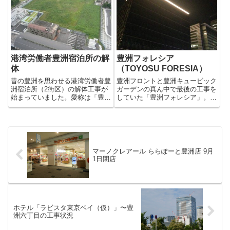
ていたことにも気づかなかったの
ンターは、2015年9月24日にオー
でびっくりしました。うわっ、後
プン予定ですが外観はほぼ完成し
ろの道が丸見え（笑）・・で、
ています。ゆりかもめ豊洲駅...
と...
港湾労働者豊洲宿泊所の解
豊洲フォレシア
体
（TOYOSU FORESIA）
昔の豊洲を思わせる港湾労働者豊
豊洲フロントと豊洲キュービック
洲宿泊所（2街区）の解体工事が
ガーデンの真ん中で最後の工事を
始まっていました。愛称は「豊洲
していた「豊洲フォレシア」。ほ
荘」。なんと宿泊料金は440円だ
ぼ、完成した様で一部の庭を除
ったそうです。消防署が横に移動
き、ビルの周辺を見ることができ
していますが2丁目にある豊洲消
るようになっています。非常に綺
防寮も近く、解体となるのでしょ
麗なオフィスビルという印象で
うか。この場所には、老朽化し...
す。豊洲フォレシアに入るコンビ
ニは...
マーノクレアール ららぽーと豊洲店 9月
1日閉店
ホテル「ラビスタ東京ベイ（仮）」〜豊
洲六丁目の工事状況