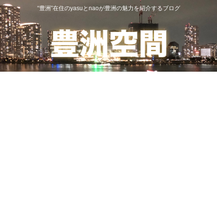
“豊洲”在住のyasuとnaoが豊洲の魅力を紹介するブログ