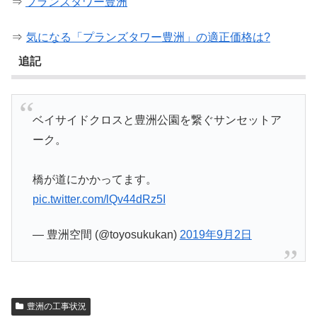
⇒
ブランズタワー豊洲
⇒
気になる「プランズタワー豊洲」の適正価格は?
追記
ベイサイドクロスと豊洲公園を繋ぐサンセットア
ーク。
橋が道にかかってます。
pic.twitter.com/lQv44dRz5I
— 豊洲空間 (@toyosukukan)
2019年9月2日
豊洲の工事状況