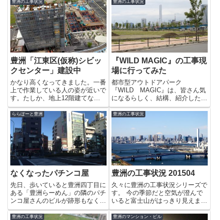
豊洲の工事状況
豊洲の工事状況
豊洲「江東区(仮称)シビッ
『WILD MAGIC』の工事現
クセンター」建設中
場に行ってみた
かなり高くなってきました。一番
都市型アウトドアパーク
上で作業している人の姿が近いで
『WILD MAGIC』は、皆さん気
す。たしか、地上12階建てなの
になるらしく、結構、紹介した記
で高さはこんなもんですかね〜
事に訪れていただいているので工
っ。竣工は、2015年度です。
事現場まで足を運んでみました。
ららぽーと豊洲
豊洲の工事状況
ここですが、当然入れません
↓（笑）よく見えないので「らら
ぽーとの臨時駐車場」から見てみ
る事に...
なくなったパチンコ屋
豊洲の工事状況 201504
先日、歩いていると豊洲四丁目に
久々に豊洲の工事状況シリーズで
ある「豊洲らーめん」の隣のパチ
す。 今の季節だと空気が澄んで
ンコ屋さんのビルが跡形もなくな
いると富士山がはっきり見えま
っていることに気づきました。え
す。まず、豊洲シビックセンター
えっ、あれ〜っ?解体工事をやっ
と駅前交通広場。豊洲シビックセ
豊洲の工事状況
豊洲のマンション・ビル