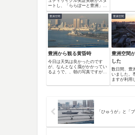
ュティサイクル実証実験がスタ
ベランダで
ートし、「ららぽーと豊洲」で
豊洲から見
オープニングセレミニーが行わ
ガーデンサ
れていました。江東区のキャ
豊洲空間
豊洲空間
更エアベンダ
ラ、コトミちゃんって結構可愛
レミア東京
いね（笑）自転車も展示されて
そな...
ありました。NTTドコモの
NOTTVの広告...
豊洲から観る黄昏時
豊洲空間
した
今日は天気は良かったのです
が、なんとなく靄がかかってい
数日間、豊
るようで、、朝の写真ですが、
いました。
富士山、最近あんまり良く見え
ますが利用し
ません。以前は７の日にはなぜ
いうサービ
か良く見えていたんですが。。
IPアドレ
お昼にはすっかり靄で見えなく
メインマッ
なっていました。そんな富士山
っていたよ
がもう一度見えるの...
る事でなん
さすがに...
「ひゅうが」と「ブ