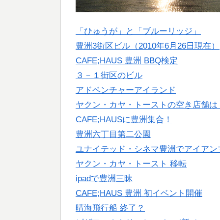
「ひゅうが」と「ブルーリッジ」
豊洲3街区ビル（2010年6月26日現在）
CAFE;HAUS 豊洲 BBQ検定
３－１街区のビル
アドベンチャーアイランド
ヤクン・カヤ・トーストの空き店舗は
CAFE;HAUSに豊洲集合！
豊洲六丁目第二公園
ユナイテッド・シネマ豊洲でアイアンマン2
ヤクン・カヤ・トースト 移転
ipadで豊洲三昧
CAFE;HAUS 豊洲 初イベント開催
晴海飛行船 終了？