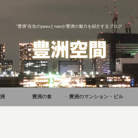
“豊洲”在住のyasuとnaoが豊洲の魅力を紹介するブログ
洲
豊洲の食
豊洲のマンション・ビル