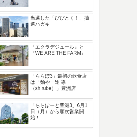
当選した「びびとく！」抽
選ハガキ
『エクラデジュール』と
『WE ARE THE FARM』
「ららぽ3」最初の飲食店
は「麺や一途 導
（shirube）」豊洲店
「ららぽーと豊洲3」6月1
日（月）から順次営業開
始！