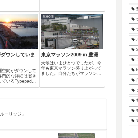
アフタヌーンティー
ね〜っ。気がつけば、「月島・
える夏の富士山ビオ
豊洲ウォーカー」の記事から全
カガミの営業時間変
然、更新してないですね(^_^;)
豊洲空間
ー 3D ジャパンプ
（月島・豊洲ウォーカー裏話も
臨海広域防災公園＆
途中で止まっていて、登録して
くださ...
がダウンしていま
東京マラソン2009 in 豊洲
天候はいまひとつでしたが、今
年も東京マラソン盛り上がって
洲空間がダウンして
ました。自分たちがマラソンコ
専門的な詳細は省き
ースを見にマンションを出たの
ているTypepadと
は先頭ランナーがそろそろ到着
スが攻撃を受けて、
するという時間。みんな同じこ
スを急遽かえたためド
とを思うようでマンションのエ
ピングがおかしくな
レベーターは止まりまくり＾
うです。再度設定す
＾；道に出た瞬間、...
とか復旧しましたが
ルーリッジ」