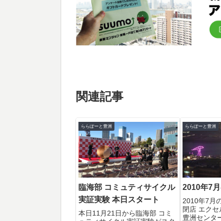
関連記事
ららぽーと豊洲
ららぽーと豊洲
臨海部 コミュティサイクル
2010年
実証実験 本日スタート
2010年7
閉店 エク
本日11月21日から臨海部 コミ
豊洲センタ