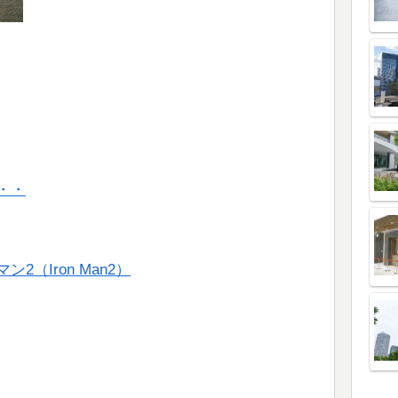
・・
（Iron Man2）