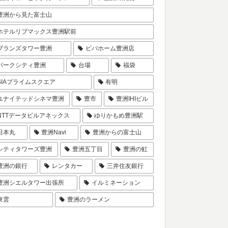
豊洲から見た富士山
ホテルリブマックス豊洲駅前
ブランズタワー豊洲
ビバホーム豊洲店
パークシティ豊洲
台場
福袋
SIAプライムスクエア
有明
ユナイテッドシネマ豊洲
豊市
豊洲IHIビル
NTTデータビルアネックス
ゆりかもめ豊洲駅
日本丸
豊洲Navi
豊洲からの富士山
シティタワーズ豊洲
豊洲五丁目
豊洲の虹
豊洲の銀行
レンタカー
三井住友銀行
豊洲シエルタワー出張所
イルミネーション
東雲
豊洲のラーメン