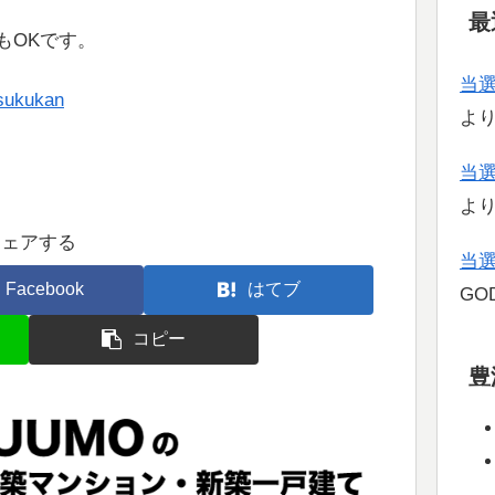
最
もOKです。
当
sukukan
よ
当
よ
シェアする
当
Facebook
はてブ
GOD
コピー
豊