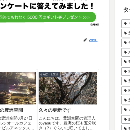
タ
yasu
ららぽーと豊洲
7月の豊洲空間
久々の更新です
月の豊洲空間8月27日
こんにちは、豊洲空間の管理人
セルシオールカフェ
のyasuです。豊洲の桜も五分咲
ービルアネックス店
き（?）ぐらいに咲いてました