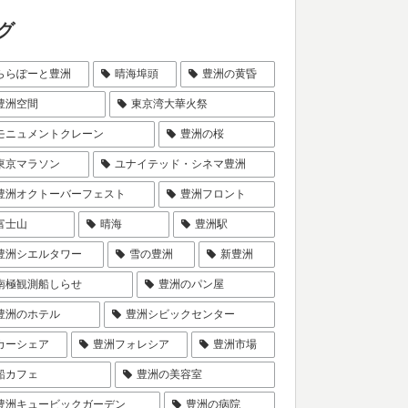
グ
ららぽーと豊洲
晴海埠頭
豊洲の黄昏
豊洲空間
東京湾大華火祭
モニュメントクレーン
豊洲の桜
東京マラソン
ユナイテッド・シネマ豊洲
豊洲オクトーバーフェスト
豊洲フロント
富士山
晴海
豊洲駅
豊洲シエルタワー
雪の豊洲
新豊洲
南極観測船しらせ
豊洲のパン屋
豊洲のホテル
豊洲シビックセンター
カーシェア
豊洲フォレシア
豊洲市場
船カフェ
豊洲の美容室
豊洲キュービックガーデン
豊洲の病院