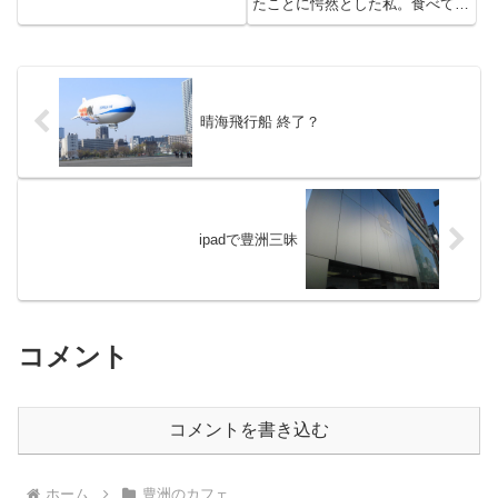
たことに愕然とした私。食べてみ
いました。「何か新しいお店がオ
なきゃ始まらないじゃないです
ープンするのかな？」という
か〜！早速三丁目のお店でマラサ
yasu。「いまさらそんなはずな
ダのシナモンときなこ味をテイク
いよ〜！」と私。しかし今日見た
アウト。そしてスパムむすびも試
と...
しに買ってみました。飲み物は
ラ...
晴海飛行船 終了？
ipadで豊洲三昧
コメント
コメントを書き込む
ホーム
豊洲のカフェ