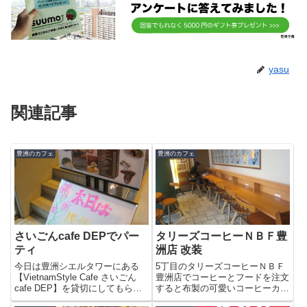
yasu
関連記事
豊洲のカフェ
豊洲のカフェ
さいごんcafe DEPでパー
タリーズコーヒーＮＢＦ豊
ティ
洲店 改装
今日は豊洲シエルタワーにある
5丁目のタリーズコーヒーＮＢＦ
【VietnamStyle Cafe さいごん
豊洲店でコーヒーとフードを注文
cafe DEP】を貸切にしてもらっ
すると布製の可愛いコーヒーカッ
てバーティさいごんcafe DEPで
プのストラップをいただきまし