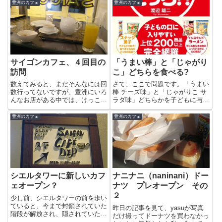
パーティーを行いました。17名
た。カウンターのちらしをみると
豊洲のカフェ
豊洲のカフェ
の予約でしたが最終的に20人ま
「改装」記念のキャンペーンとの
で増えてしまって非常に焦ったの
こと。ええっ、改装？？？全く変
です...
わりがなく、どこを改装したのか
わ...
サイゴンカフェ、４回目の
「うまい棒」と「じゃがり
訪問
こ」どちらを食べる?
数えてみると、まだそんなには回
さて、ここで問題です。「うまい
数行ってないですが、豊洲にいろ
棒 チーズ味」と「じゃがりこ サ
んなお店がある中では、けっこう
ラダ味」どちらかを子どもに与え
リピートさせてもらっているお店
るなら・・どっちのほうが安全だ
です。手前はジャスミン茶（650
と思いますか?そんな疑問に答え
豊洲のカフェ
豊洲のカフェ
円）とマンゴヤンオレンジ（値段
てくれる書籍が５月２２日に発売
忘れました）。マンゴーリキュー
される「食べるならどっち！？
ル（マンゴヤン）をオレンジで...
（サンクチュアリ出版）」で
す。...
シエルタワーに新しいカフ
ナニナニ（naninani）ドー
ェオープン？
ナツ プレオープン その
２
少し前、シエルタワーの前を歩い
ていると、今まで封鎖されていた
昨日の記事を見て、yasuが写真
階段が解放され、隠されていた看
だけ撮ってドーナツを買わなかっ
板の覆いが取り外されようとして