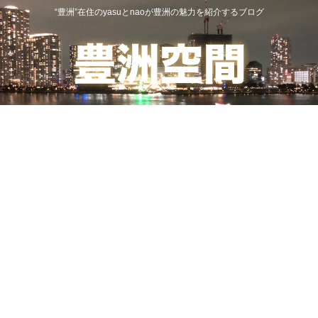
“豊洲”在住のyasuとnaoが豊洲の魅力を紹介するブログ