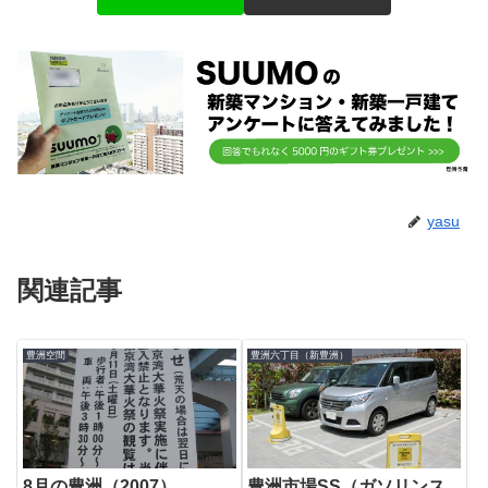
yasu
関連記事
豊洲空間
豊洲六丁目（新豊洲）
8月の豊洲（2007）
豊洲市場SS（ガソリンス