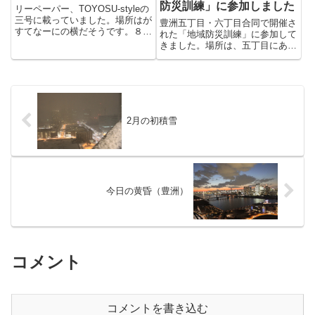
防災訓練」に参加しました
リーペーパー、TOYOSU-styleの
三号に載っていました。場所はが
豊洲五丁目・六丁目合同で開催さ
すてなーにの横だそうです。８月
れた「地域防災訓練」に参加して
完成と書いてありますが、今のと
きました。場所は、五丁目にある
ころ工事などはしていない様子。
豊洲西小学校。プールなどを利用
ホームページを見ると9月中旬と
したことがないので豊洲西小学校
なっています。本当に出来るのか
って、初めて入りました。正面か
な。。？どうやらもう...
ら入ると2階に天井が高い大きな
体育館があります。きれいで立
派...
2月の初積雪
今日の黄昏（豊洲）
コメント
コメントを書き込む