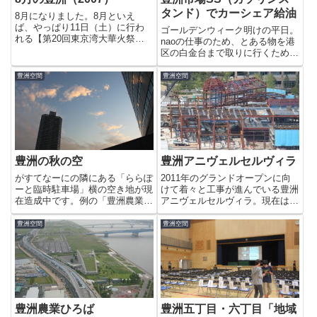
タンド）でカーシェア給油
8月になりました。8月といえ
ば、やっぱり11日（土）に行わ
ゴールデンウィーク明けの平日。
れる【第20回東京湾大華火祭】
naoの仕事のため、とある物を港
ですよね〜っ。今年から豊洲も会
区の白金台まで取りに行くためカ
場となるので凄い人出になること
ーシェアをレンタルしました。本
が予想されます。門前仲町に住ん
日のマイカーはSUZUKIのソリオ
豊洲空間
豊洲空間
でた頃は、晴海のトリトンスクエ
です（笑）豊洲5丁目は、カーシ
アに阻まれ、晴海に行けばいつも
ェアが豊富で助かります。乗り込
徒...
んでエンジンをかけるとガ...
豊洲の秋の空
豊洲アニヴェルセルヴィラ
がすてなーにの隣にある「ららぽ
2011年のグランドオープンに向
ーと臨時駐車場」横の空き地が現
けて着々と工事が進んでいる豊洲
在造成中です。例の「豊洲農業ひ
アニヴェルセルヴィラ。現在は、
ろば」？空も高くなり、豊洲を歩
大きな骨組みが組みあがっている
くのが楽しい季節です。
のが見えます。これは、チャペル
豊洲空間
豊洲空間
なんですかね。使うことはなさそ
うですが（笑）イメージ図を見る
と非常に綺麗な建物が立ちそう...
豊洲農業ひろば
豊洲五丁目・六丁目「地域