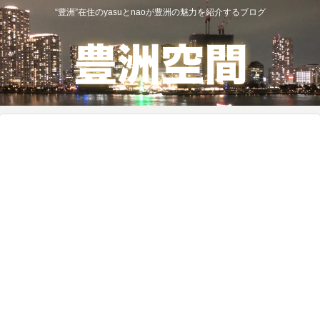
“豊洲”在住のyasuとnaoが豊洲の魅力を紹介するブログ