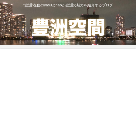
“豊洲”在住のyasuとnaoが豊洲の魅力を紹介するブログ