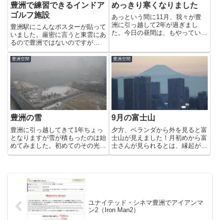
豊洲で練習できるインドア
めっきり寒くなりました
ゴルフ施設
あっという間に11月、我々が豊
洲に引っ越して2年が過ぎまし
豊洲駅にこんなポスターが貼って
た。今日の昼間は、もやっていま
いました。厳密に言うと東雲にあ
したが夕方には、夕日が照らして
るので豊洲ではないのですが
美しい光景を見せてくれました。
（笑）ゴルフが好きな人には面白
11月1日からは、ららぽーと豊洲
い施設なのではないでしょうか。
豊洲空間
豊洲空間
のイルミネーションが点灯。昨年
ゴルフシミュレーターなんて面白
のイルミネーションの様子はこ
そうですよね。FAVOR GATE(フ
ち...
ェイバーゲート)東雲1-7...
豊洲の雪
9月の富士山
豊洲に引っ越してきて1年ちょっ
夕方、ベランダから外を見ると富
となりますが雪が積もったのは始
士山が見えました！月初めから富
めてみました。初めてのその光景
士さんが見られるとは、縁起が良
をどうぞ！吹雪いているのわかり
い感じです。ニッポンレンタカー
ます?予報では午後3時ぐらいま
の近くに建設されていたモデルル
で降るそうです。寒む〜っ
ームは、どうやらBrillia辰巳のモ
デルルームみたいですよ。
ユナイテッド・シネマ豊洲でアイアンマ
ン2（Iron Man2）