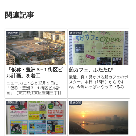
関連記事
豊洲空間
豊洲空間
「仮称・豊洲３−１街区ビ
船カフェ、ふたたび
ル計画」を着工
最近、良く見かける船カフェのポ
スター。本日（16日）からです
ニュースによると12月１日に
ね。今週いっぱいやっているみた
「仮称・豊洲３−１街区ビル計
いなので時間が合えばお茶を飲み
画」（東京都江東区豊洲三丁目１
に寄って見ようかな。船カフェ
番53）が着工されたそうです。
（豊洲運河 船着き場）2012年4月
１階が店舗、２階から15階が事
豊洲空間
豊洲空間
16日（月）〜22日（日）11:00〜
務所のオフィスビルになるんだそ
15:00
うです（地上15階・地下２階建
て）。「豊洲」駅を結ぶ地下連絡
通路...