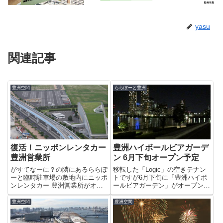
yasu
関連記事
豊洲空間
ららぽーと豊洲
復活！ニッポンレンタカー
豊洲ハイボールビアガーデ
豊洲営業所
ン 6月下旬オープン予定
がすてなーに？の隣にあるららぽ
移転した「Logic」の空きテナン
ーと臨時駐車場の敷地内にニッポ
トですが6月下旬に「豊洲ハイボ
ンレンタカー 豊洲営業所がオー
ールビアガーデン」がオープンと
プンするようです。契約の問題
の張り紙がしてありました。すで
か、5丁目の営業所は3月に閉店
に「ぐるなび」のページがあり、
豊洲空間
豊洲空間
したので豊洲住人でレンタカーを
２時間飲み放題付きビアガーデン
利用していた人は、ありがたいの
コースがお一人様3500円。8名様