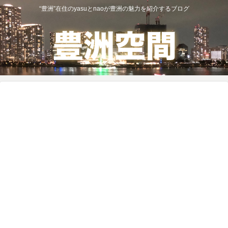
“豊洲”在住のyasuとnaoが豊洲の魅力を紹介するブログ