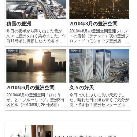
ではないでしょうか。がすてなー
用の個室から200名様...
に...
積雪の豊洲
2010年8月の豊洲空間
昨日の夜半から降り出した雪が
2010年8月の豊洲空間豊洲フロン
久々に豊洲を白く染めました。午
トの店舗（テナント）夜の豊洲フ
前11時頃に撮影したので溶けは
ロントドコモショップ豊洲店、豊
じめていますが久々の光景です。
洲フロントに移転豊洲フロントビ
夕方散歩していると、子供達が雪
ル第23回東京湾大華火祭in豊洲
豊洲空間
豊洲空間
で遊んでいたのが印象的でした
（3）第23回東京湾大華火祭in豊
ね。
洲（2）第23回東京湾大華火祭in
豊洲（1）豊洲で...
2010年6月の豊洲空間
久々の好天
2010年6月の豊洲空間「ひゅう
今日は久しぶりに良い天気でし
が」と「ブルーリッジ」豊洲3街
た。晴れた日は海も青くて気分が
区ビル（2010年6月26日現在）
良いですね！豊洲センタービルも
CAFE;HAUS 豊洲 BBQ検定３－
空に映えます。↑中央はスターコ
１街区のビルアドベンチャーアイ
ート豊洲です。あと２ヶ月くらい
ランドヤクン・カヤ・トーストの
で入居が始まるんでしょうか？楽
空き店舗は・・CAFE;HAUSに豊
しみですね。明日はまた天気が悪
洲集合！...
いとか。。早く春が来ないかな
ぁ。