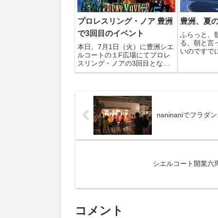
プロレスリング・ノア 豊洲
豊洲、夏
で3回目のイベント
ふらっと、
る。朝と言
本日、7月1日（火）に豊洲シエ
いのですで
ルコートの１F広場にてプロレ
うわけで日
スリング・ノアの3回目となる
んどん歩く
イベントが開催されます。ポス
いので歩きな
ターの７月5日（土）有明コロ
用の写真撮
シアム大会の直前イベントだそ
毎日、暑い
うです。なかなか、好評なんで
な日差しと澄.
しょうね。当日は、豊洲シエル
コート１F広場...
naninaniでフラダ
シエルコート開業六
コメント