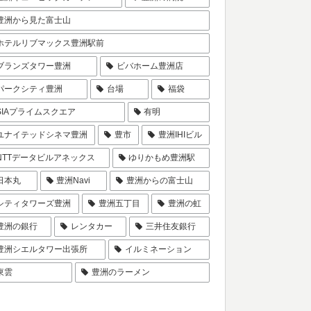
豊洲から見た富士山
ホテルリブマックス豊洲駅前
ブランズタワー豊洲
ビバホーム豊洲店
パークシティ豊洲
台場
福袋
SIAプライムスクエア
有明
ユナイテッドシネマ豊洲
豊市
豊洲IHIビル
NTTデータビルアネックス
ゆりかもめ豊洲駅
日本丸
豊洲Navi
豊洲からの富士山
シティタワーズ豊洲
豊洲五丁目
豊洲の虹
豊洲の銀行
レンタカー
三井住友銀行
豊洲シエルタワー出張所
イルミネーション
東雲
豊洲のラーメン