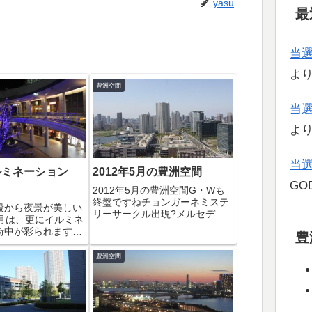
yasu
最
当
よ
豊洲空間
当
よ
当
ルミネーション
2012年5月の豊洲空間
GOD
2012年5月の豊洲空間G・Wも
終盤ですねチョンガーネミステ
段から夜景が美しい
リーサークル出現?メルセデ
2月は、更にイルミネ
ス・ベンツ豊洲都市型アウトド
街中が彩られます。
豊
アパーク『WILD MAGIC』早
豊洲駅のあいプラ
いもので2012年も半分が終わる
データビルにイルミネ
豊洲空間
月になります。梅雨、夏に向け
映えますね～っ。あ
て頑張っていきましょう！
ら階段で上に昇ると
とイルミネーション
...