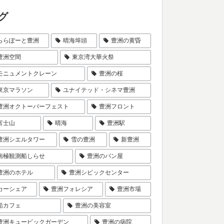
グ
ららぽーと豊洲
晴海埠頭
豊洲の黄昏
豊洲空間
東京湾大華火祭
モニュメントクレーン
豊洲の桜
東京マラソン
ユナイテッド・シネマ豊洲
豊洲オクトーバーフェスト
豊洲フロント
富士山
晴海
豊洲駅
豊洲シエルタワー
雪の豊洲
新豊洲
南極観測船しらせ
豊洲のパン屋
豊洲のホテル
豊洲シビックセンター
カーシェア
豊洲フォレシア
豊洲市場
船カフェ
豊洲の美容室
豊洲キュービックガーデン
豊洲の病院