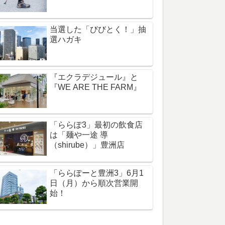
当選した「びびとく！」抽
選ハガキ
『エクラデジュール』と
『WE ARE THE FARM』
「ららぽ3」最初の飲食店
は「麺や一途 導
（shirube）」豊洲店
「ららぽーと豊洲3」6月1
日（月）から順次営業開
始！