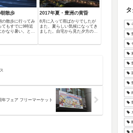
タ
の朝散歩
2017年夏・豊洲の黄昏
朝の散歩に行ってみ
8月に入って雨ばかりでしたが
ってもすでに9時近
また、夏らしい気候になってき
にかなり暑い。とい
ました。自宅から見た夕方の豊
陰を伝いながら、ど
洲の夜景が美しかったのでUPし
。日陰ならまだ涼し
ておきます。三日月がいい味出
がら「豊洲Navi」
してますね。
影をしていきます。
のは大変ですが強烈
..
ンス
周年フェア フリーマーケット