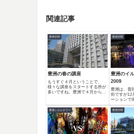
関連記事
豊洲空間
豊洲空間
豊洲の春の講座
豊洲のイ
2009
もうすぐ４月ということで、
様々な講座をスタートする所が
豊洲は、普
多いですね。豊洲で４月からス
街ですが1
タートする春の講座をいくつか
ーションで
ピックアップしてみました。
こちらは、
★☆豊洲文化センター☆★■簡
ザ。NTT
豊洲シエルタワー
豊洲空間
単ボディートレーニング講師：
ーションが
ドゥ・スポーツインストラクタ
いプラザか
ー講師期間：平成19...
豊洲タワー
の対比による光