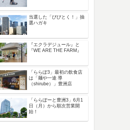
当選した「びびとく！」抽
選ハガキ
『エクラデジュール』と
『WE ARE THE FARM』
「ららぽ3」最初の飲食店
は「麺や一途 導
（shirube）」豊洲店
「ららぽーと豊洲3」6月1
日（月）から順次営業開
始！