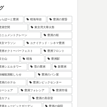
グ
ららぽーと豊洲
晴海埠頭
豊洲の黄昏
豊洲空間
東京湾大華火祭
モニュメントクレーン
豊洲の桜
東京マラソン
ユナイテッド・シネマ豊洲
豊洲オクトーバーフェスト
豊洲フロント
富士山
晴海
豊洲駅
豊洲シエルタワー
雪の豊洲
新豊洲
南極観測船しらせ
豊洲のパン屋
豊洲のホテル
豊洲シビックセンター
カーシェア
豊洲フォレシア
豊洲市場
船カフェ
豊洲の美容室
豊洲キュービックガーデン
豊洲の病院