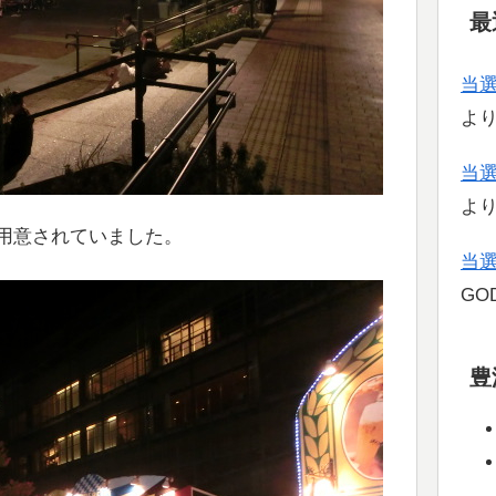
最
当
よ
当
よ
用意されていました。
当
GOD
豊