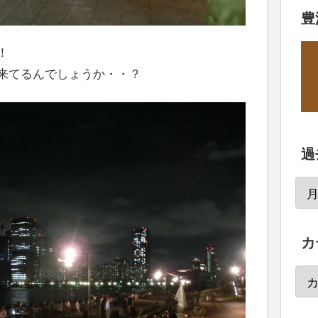
豊
！
来てるんでしょうか・・？
過
カ