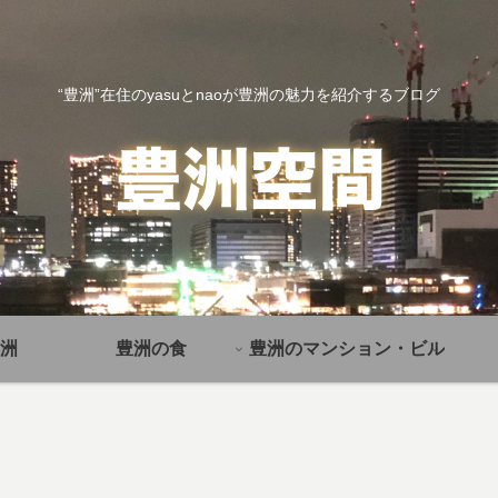
“豊洲”在住のyasuとnaoが豊洲の魅力を紹介するブログ
洲
豊洲の食
豊洲のマンション・ビル