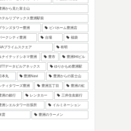
豊洲から見た富士山
ホテルリブマックス豊洲駅前
ブランズタワー豊洲
ビバホーム豊洲店
パークシティ豊洲
台場
福袋
SIAプライムスクエア
有明
ユナイテッドシネマ豊洲
豊市
豊洲IHIビル
NTTデータビルアネックス
ゆりかもめ豊洲駅
日本丸
豊洲Navi
豊洲からの富士山
シティタワーズ豊洲
豊洲五丁目
豊洲の虹
豊洲の銀行
レンタカー
三井住友銀行
豊洲シエルタワー出張所
イルミネーション
東雲
豊洲のラーメン