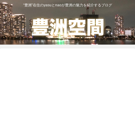
“豊洲”在住のyasuとnaoが豊洲の魅力を紹介するブログ