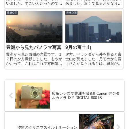
いました。すごい人だったので通
来ました。近くで見るとかなり広
りすぎるだけでしたが写真を見る
い公園ですね。セキレイやムクド
と豊洲ならではの光景だなぁと思
リ達が芝生の上でお散歩の先取り
豊洲空間
豊洲空間
います。IKEAのデザインを施さ
していました。きっとこの階段を
れたベロタクシーも走っていまし
のぼって、「がすてなーに」に入
た。※ 写真は、CAFE;H...
って行くこともで出来るように
な...
豊洲から見たパノラマ写真
9月の富士山
豊洲から見た西側の光景です。１
夕方、ベランダから外を見ると富
７日の夕方撮影しました。もやが
士山が見えました！月初めから富
かかって、これはこれで雰囲気出
士さんが見られるとは、縁起が良
てます。この日の夜は強風が吹
い感じです。ニッポンレンタカー
き、空気が澄んで遠くのイルミネ
の近くに建設されていたモデルル
ーションがキラキラして見えてい
ームは、どうやらBrillia辰巳のモ
ました。次の日の朝です。強風＋
デルルームみたいですよ。
快晴が富士山が見えるキーワード
で...
広角レンズで豊洲を撮る!! Canon デジタ
ルカメラ IXY DIGITAL 900 IS
汐留のクリスマスイルミネーション