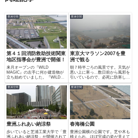
豊洲空間
豊洲空間
第４１回消防救助技術関東
東京大マラソン2007を豊
地区指導会が豊洲で開催！
洲で観る
来月オープンの『WILD
朝７時半ごろの風景です。天気が
MAGIC』の左手に何か建造物が
悪い上に寒っ…数日前から風邪を
立ち始めていました。『WILD
引いているので、必死に防寒して
MAGIC』の施設の一つかな〜っ
出かけました。豊洲駅のスタンプ
と思っていたのですがコメントに
ラリー受付です。心配したほどの
豊洲空間
豊洲空間
て情報をいただきました。最近、
混乱はない様子です。スタンプラ
様々な情報をいただけるので感謝
リーの用紙をもらってから、応援
です！第４１回消防救助技術関...
コースへ。
豊洲ふれあい納涼祭
春海橋公園
歩いていると芝浦工業大学で「豊
豊洲公園横の公園です。芝や木も
洲ふれあい納涼祭」が開催されて
植えられ、ほぼ完成の姿が見えて