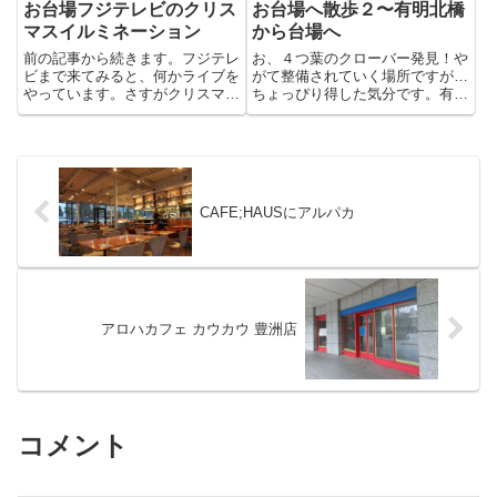
お台場フジテレビのクリス
お台場へ散歩２〜有明北橋
マスイルミネーション
から台場へ
前の記事から続きます。フジテレ
お、４つ葉のクローバー発見！や
ビまで来てみると、何かライブを
がて整備されていく場所ですが…
やっています。さすがクリスマス
ちょっぴり得した気分です。有明
イブ、ちょっと歩くといろんなイ
北橋を渡っていると向こうから、
ベントに出会います。このツリー
白く水しぶきを上げながら船が走
の下ではエイジアエンジニアとい
って来ます。迫力がある姿をカメ
う人達がライブをやっていまし
ラにおさめていると…乗ってる人
た。フジテレビの建物の側面の階
達もみんなカメラで撮影中。救
段...
命...
CAFE;HAUSにアルパカ
アロハカフェ カウカウ 豊洲店
コメント