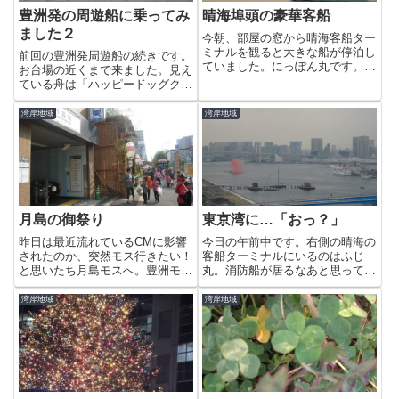
豊洲発の周遊船に乗ってみ
晴海埠頭の豪華客船
ました２
今朝、部屋の窓から晴海客船ター
ミナルを観ると大きな船が停泊し
前回の豊洲発周遊船の続きです。
ていました。にっぽん丸です。ウ
お台場の近くまで来ました。見え
ェブで調べてみるとプールやシア
ている舟は「ハッピードッグクル
タールームも備えた、地上８Fま
ーズ」の舟で、犬と一緒にクルー
である客船だとわかりました。こ
ズを楽しめるというもの。お台場
湾岸地域
湾岸地域
ういう船があるのは知っていまし
海浜公園と日の出桟橋が乗船場所
たが、こんなふうに身近に観る
です。船上でドッグウェディング
よ...
とかできるらしいです＾＾；舟
の...
月島の御祭り
東京湾に…「おっ？」
昨日は最近流れているCMに影響
今日の午前中です。右側の晴海の
されたのか、突然モス行きたい！
客船ターミナルにいるのはふじ
と思いたち月島モスへ。豊洲モス
丸。消防船が居るなあと思ってい
はキッザニアにしかないのが残念
たら、赤い水を吹き出していまし
です。出てみてびっくり、月島は
た。海上保安庁の予行演習とかで
湾岸地域
湾岸地域
お祭りの真っ最中。沢山の人達が
しょうか？？こちらは午後９時近
お祭りに参加して賑やかなこと！
い頃の写真です。ブレまくりです
お隣の街なのに豊洲とは随分風
が＾＾；テレビ番組の演出で、ほ
情...
ん...