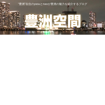
“豊洲”在住のyasuとnaoが豊洲の魅力を紹介するブログ