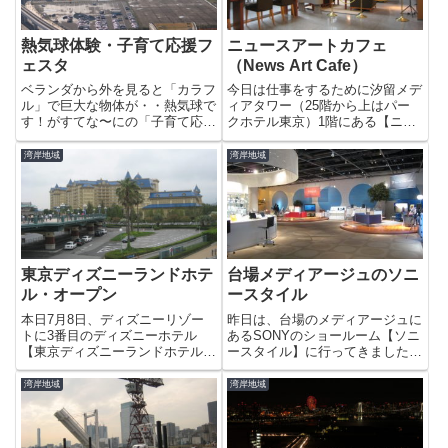
熱気球体験・子育て応援フ
ニュースアートカフェ
ェスタ
（News Art Cafe）
ベランダから外を見ると「カラフ
今日は仕事をするために汐留メデ
ル」で巨大な物体が・・熱気球で
ィアタワー（25階から上はパー
す！がすてな〜にの「子育て応援
クホテル東京）1階にある【ニュ
フェスタ」のイベントの一つらし
ースアートカフェ】に行ってきま
いです。そんなに高くは上がって
した。ゆりかもめ汐留駅と直結し
湾岸地域
湾岸地域
いませんでしたが（地上約10-15
ているので豊洲からも行きやすい
メートルの高さまで上昇）楽し
です。店内には、このようにニュ
そ〜っ♪広い土地があって、電...
ースが流れている電光掲示板も
あ...
東京ディズニーランドホテ
台場メディアージュのソニ
ル・オープン
ースタイル
本日7月8日、ディズニーリゾー
昨日は、台場のメディアージュに
トに3番目のディズニーホテル
あるSONYのショールーム【ソニ
【東京ディズニーランドホテル】
ースタイル】に行ってきました。
がオープンしました！豊洲からだ
お目当ては、大画面液晶テレビの
と舞浜まで新木場経由で15分ぐ
「BRAVIA」の展示です。今、利
湾岸地域
湾岸地域
らいなのでちょっと、見てくるこ
用しているテレビもソニー製です
とにしました。ヴィクトリア朝様
が2000年に購入した分厚いブラ
式の建物はとてもゴージャス。デ
ウン管テレビなので今の...
ィ...