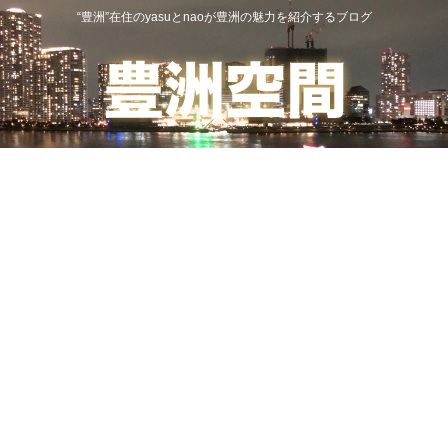
“豊洲”在住のyasuとnaoが豊洲の魅力を紹介するブログ