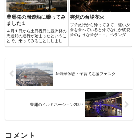
豊洲発の周遊船に乗ってみ
突然の台場花火
ました１
プチ旅行から帰ってきて、遅い夕
食を食べていると外でなにか破裂
４月１日から土日祝日に豊洲発の
音のような音が・・。ベランダに
周遊船の運行が始まったというこ
出ると台場方面に花火が打ち上げ
とで、乗ってみることにしまし
られていました！突然のことだっ
た。１３〜１７時までの各００分
たのでピントが甘いですが何枚か
に出発です。乗船料金は千円です
撮影することができました。21
が、ららぽーとのカードを持って
時から約15分間ほど打ち上がっ...
いると１００円割引になります。
私達が乗船したのは１４時発の海
舟...
熱気球体験・子育て応援フェスタ
豊洲のイルミネーション2009
コメント