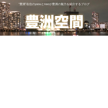
“豊洲”在住のyasuとnaoが豊洲の魅力を紹介するブログ