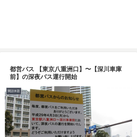
都営バス 【東京八重洲口】〜【深川車庫
前】の深夜バス運行開始
閑話休題