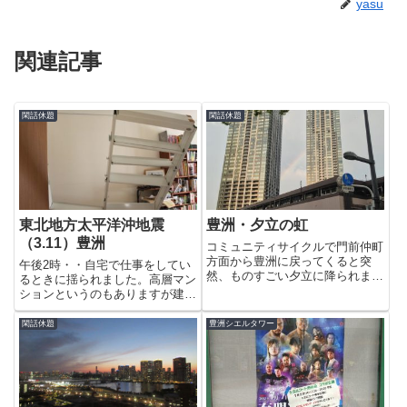
yasu
関連記事
閑話休題
閑話休題
東北地方太平洋沖地震
豊洲・夕立の虹
（3.11）豊洲
コミュニティサイクルで門前仲町
方面から豊洲に戻ってくると突
午後2時・・自宅で仕事をしてい
然、ものすごい夕立に降られまし
るときに揺られました。高層マン
た。小振りになってきたので街の
ションというのもありますが建物
中心まで帰ってくると・・シティ
がきしむ音と長い揺れ、断続的な
タワーズ豊洲のツインの間に虹
余震は生きた心地がしませんでし
閑話休題
豊洲シエルタワー
が・・濡れちゃいましたがいいも
た。立て付けの悪い本棚が倒れて
のを見せていただきました。夕立
しまいましたがそれ以外は、ほぼ
後の...
無事。となりの本棚や食器棚
は、...