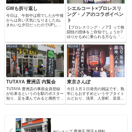
GWも折り返し
シエルコート×プロレスリ
ング・ノアのコラボイベン
今日は、午前中は雨でしたが午後
ト
からは良い天気になりましたね。
きれいな夕日だったのでUPしま
【プロレスリング・ノア】って格
す。先日、naoのお父さんが豊洲
闘技の団体をご存知でしょうか?
に遊びに来て「ゆりかもめ」で帰
ゆりかもめに乗られる方なら「有
るというので台場駅まで付き合っ
明テニスの森駅」の進行方向（台
たのですがGWのお台場を甘く見
場方面）の右側にティファ有明>
閑話休題
閑話休題
ました。ダイバーシティもすご...
という事務所兼道場があるのでご
存じの方も多いと思います。格闘
技に疎い自分でもプロレスリン
グ...
TUTAYA 豊洲店 内覧会
東京さんぽ
TUTAYA 豊洲店の事前会員登録
今日３月２日発売の雑誌です。熟
が出来るというのを駅のポスター
年にもおすすめというサブタイト
知り、足を運んでみると偶然です
ルどおり、浅草、人形町、皇居周
がモバイル会員登録者限定の内覧
辺などの散歩コースがはじめに紹
会をやっていました。ということ
介されています。新スポットとし
で会員証を作り「モバイル会員」
て豊洲も紹介されていましたが、
にも登録をして、内覧をさせてい
１ページのみでした。どうしよう
ただきました。※ 会員登録...
かな〜？と思ったのですが、立
ち...
auショップ 豊洲店 閉店＆移転