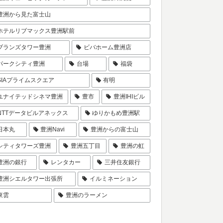
豊洲から見た富士山
ホテルリブマックス豊洲駅前
ブランズタワー豊洲
ビバホーム豊洲店
パークシティ豊洲
台場
福袋
SIAプライムスクエア
有明
ユナイテッドシネマ豊洲
豊市
豊洲IHIビル
NTTデータビルアネックス
ゆりかもめ豊洲駅
日本丸
豊洲Navi
豊洲からの富士山
シティタワーズ豊洲
豊洲五丁目
豊洲の虹
豊洲の銀行
レンタカー
三井住友銀行
豊洲シエルタワー出張所
イルミネーション
東雲
豊洲のラーメン