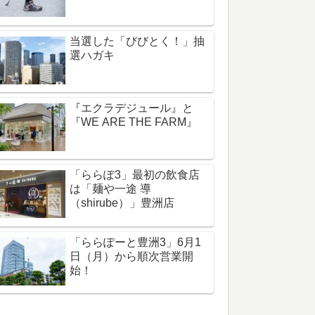
当選した「びびとく！」抽
選ハガキ
『エクラデジュール』と
『WE ARE THE FARM』
「ららぽ3」最初の飲食店
は「麺や一途 導
（shirube）」豊洲店
「ららぽーと豊洲3」6月1
日（月）から順次営業開
始！