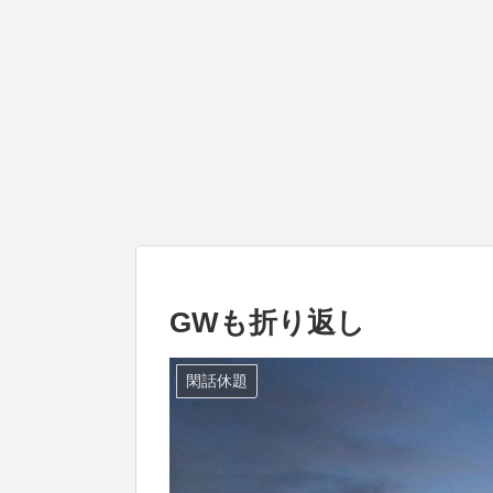
GWも折り返し
閑話休題