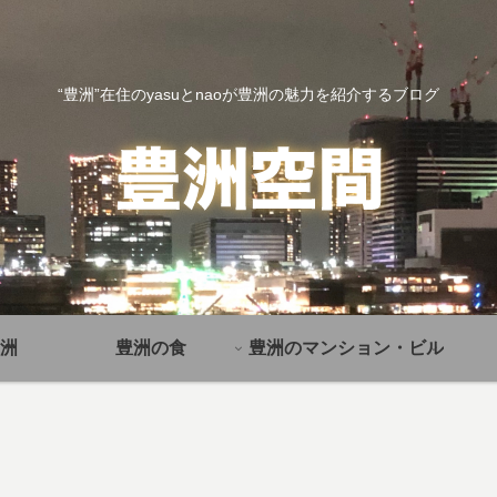
“豊洲”在住のyasuとnaoが豊洲の魅力を紹介するブログ
洲
豊洲の食
豊洲のマンション・ビル