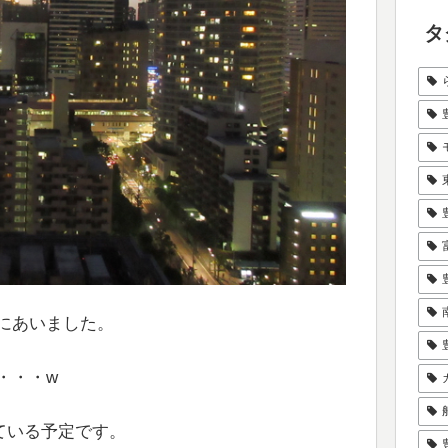
タ
にあいました。
・・・w
ている予定です。