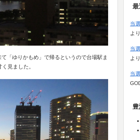
最
当
よ
当
に来て「ゆりかもめ」で帰るというので台場駅ま
よ
甘く見ました。
当
GOD
豊