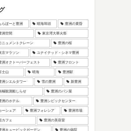
グ
ららぽーと豊洲
晴海埠頭
豊洲の黄昏
豊洲空間
東京湾大華火祭
モニュメントクレーン
豊洲の桜
東京マラソン
ユナイテッド・シネマ豊洲
豊洲オクトーバーフェスト
豊洲フロント
富士山
晴海
豊洲駅
豊洲シエルタワー
雪の豊洲
新豊洲
南極観測船しらせ
豊洲のパン屋
豊洲のホテル
豊洲シビックセンター
カーシェア
豊洲フォレシア
豊洲市場
船カフェ
豊洲の美容室
豊洲キュービックガーデン
豊洲の病院