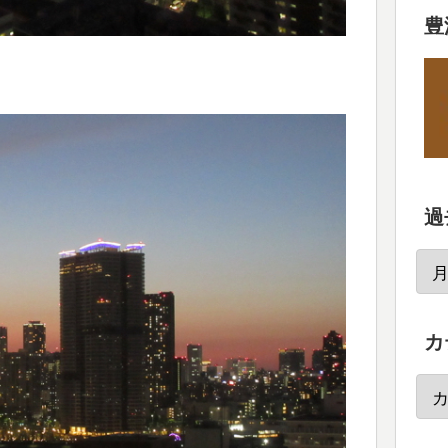
豊
過
カ