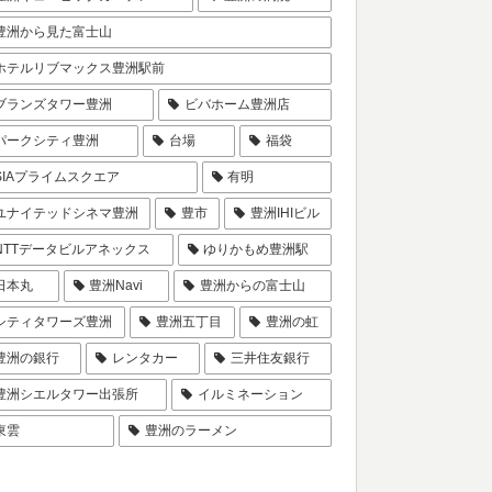
豊洲から見た富士山
ホテルリブマックス豊洲駅前
ブランズタワー豊洲
ビバホーム豊洲店
パークシティ豊洲
台場
福袋
SIAプライムスクエア
有明
ユナイテッドシネマ豊洲
豊市
豊洲IHIビル
NTTデータビルアネックス
ゆりかもめ豊洲駅
日本丸
豊洲Navi
豊洲からの富士山
シティタワーズ豊洲
豊洲五丁目
豊洲の虹
豊洲の銀行
レンタカー
三井住友銀行
豊洲シエルタワー出張所
イルミネーション
東雲
豊洲のラーメン