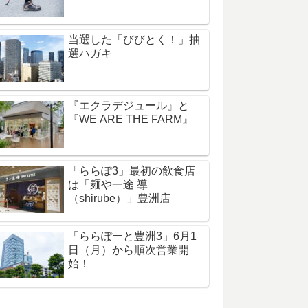
当選した「びびとく！」抽
選ハガキ
『エクラデジュール』と
『WE ARE THE FARM』
「ららぽ3」最初の飲食店
は「麺や一途 導
（shirube）」豊洲店
「ららぽーと豊洲3」6月1
日（月）から順次営業開
始！