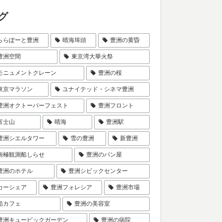
グ
ららぽーと豊洲
晴海埠頭
豊洲の黄昏
豊洲空間
東京湾大華火祭
モニュメントクレーン
豊洲の桜
東京マラソン
ユナイテッド・シネマ豊洲
豊洲オクトーバーフェスト
豊洲フロント
富士山
晴海
豊洲駅
豊洲シエルタワー
雪の豊洲
新豊洲
南極観測船しらせ
豊洲のパン屋
豊洲のホテル
豊洲シビックセンター
カーシェア
豊洲フォレシア
豊洲市場
船カフェ
豊洲の美容室
豊洲キュービックガーデン
豊洲の病院