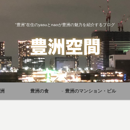
“豊洲”在住のyasuとnaoが豊洲の魅力を紹介するブログ
洲
豊洲の食
豊洲のマンション・ビル