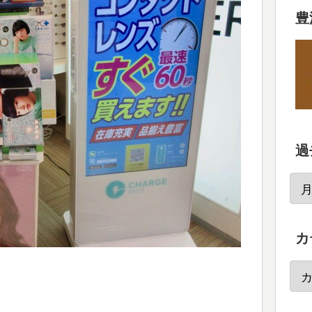
豊
過
カ