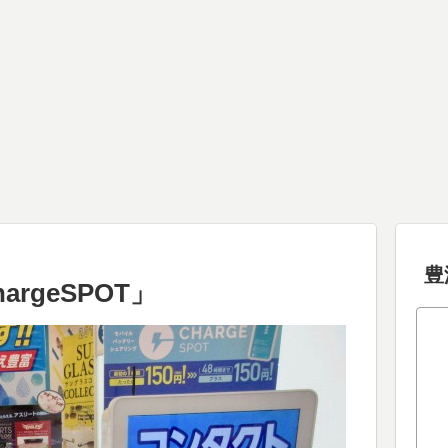
豊
rgeSPOT」