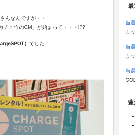
最
」さんなんですが・・
当
チュウのCM」が始まって・・・!??
よ
rgeSPOT）
でした！
当
よ
当
GOD
豊