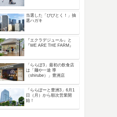
当選した「びびとく！」抽
選ハガキ
『エクラデジュール』と
『WE ARE THE FARM』
「ららぽ3」最初の飲食店
は「麺や一途 導
（shirube）」豊洲店
「ららぽーと豊洲3」6月1
日（月）から順次営業開
始！