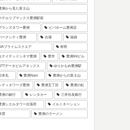
豊洲から見た富士山
ホテルリブマックス豊洲駅前
ブランズタワー豊洲
ビバホーム豊洲店
パークシティ豊洲
台場
福袋
SIAプライムスクエア
有明
ユナイテッドシネマ豊洲
豊市
豊洲IHIビル
NTTデータビルアネックス
ゆりかもめ豊洲駅
日本丸
豊洲Navi
豊洲からの富士山
シティタワーズ豊洲
豊洲五丁目
豊洲の虹
豊洲の銀行
レンタカー
三井住友銀行
豊洲シエルタワー出張所
イルミネーション
東雲
豊洲のラーメン