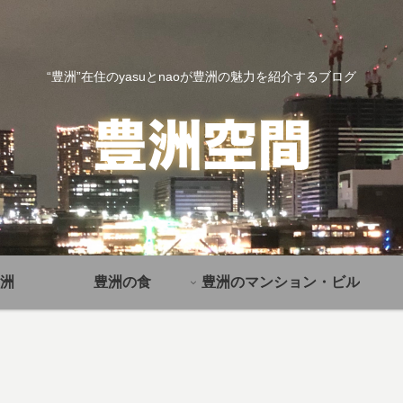
“豊洲”在住のyasuとnaoが豊洲の魅力を紹介するブログ
洲
豊洲の食
豊洲のマンション・ビル