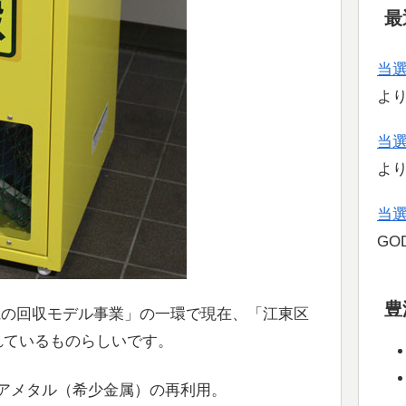
最
当
よ
当
よ
当
GOD
豊
電の回収モデル事業」の一環で現在、「江東区
れているものらしいです。
アメタル（希少金属）の再利用。