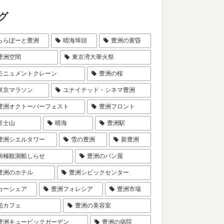
グ
ららぽーと豊洲
晴海埠頭
豊洲の黄昏
豊洲空間
東京湾大華火祭
モニュメントクレーン
豊洲の桜
東京マラソン
ユナイテッド・シネマ豊洲
豊洲オクトーバーフェスト
豊洲フロント
富士山
晴海
豊洲駅
豊洲シエルタワー
雪の豊洲
新豊洲
南極観測船しらせ
豊洲のパン屋
豊洲のホテル
豊洲シビックセンター
カーシェア
豊洲フォレシア
豊洲市場
船カフェ
豊洲の美容室
豊洲キュービックガーデン
豊洲の病院