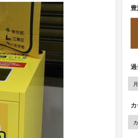
豊
過
カ