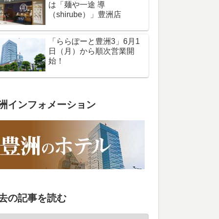
は「麺や一途 導
（shirube）」豊洲店
「ららぽーと豊洲3」6月1
日（月）から順次営業開
始！
洲インフォメーション
去の記事を読む