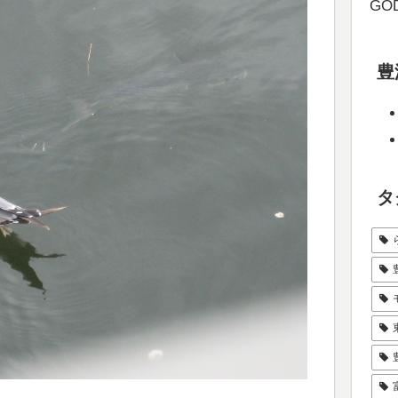
GOD
豊
タ