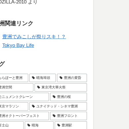
ZILLA-2010
より
洲関連リンク
豊洲でみこしが祭りスキ！？
Tokyo Bay Life
グ
ららぽーと豊洲
晴海埠頭
豊洲の黄昏
豊洲空間
東京湾大華火祭
モニュメントクレーン
豊洲の桜
東京マラソン
ユナイテッド・シネマ豊洲
豊洲オクトーバーフェスト
豊洲フロント
富士山
晴海
豊洲駅