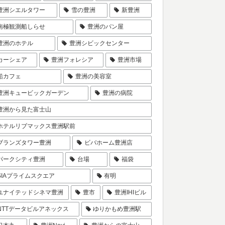
豊洲シエルタワー
雪の豊洲
新豊洲
南極観測船しらせ
豊洲のパン屋
豊洲のホテル
豊洲シビックセンター
カーシェア
豊洲フォレシア
豊洲市場
船カフェ
豊洲の美容室
豊洲キュービックガーデン
豊洲の病院
豊洲から見た富士山
ホテルリブマックス豊洲駅前
ブランズタワー豊洲
ビバホーム豊洲店
パークシティ豊洲
台場
福袋
SIAプライムスクエア
有明
ユナイテッドシネマ豊洲
豊市
豊洲IHIビル
NTTデータビルアネックス
ゆりかもめ豊洲駅