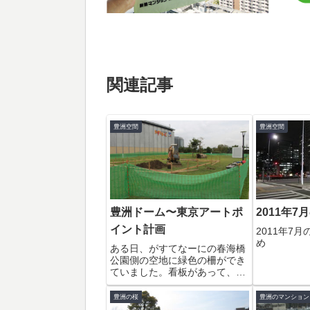
関連記事
豊洲空間
豊洲空間
豊洲ドーム〜東京アートポ
2011年
イント計画
2011年7
め
ある日、がすてなーにの春海橋
公園側の空地に緑色の柵ができ
ていました。看板があって、ど
うやら何かが作られるらしい。
気づいた日は、夜だったので改
豊洲の桜
豊洲のマンション
めて写真を撮影しに行きまし