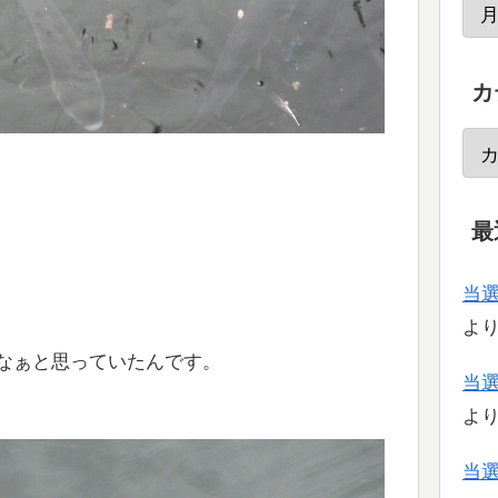
カ
最
当
よ
なぁと思っていたんです。
当
よ
当