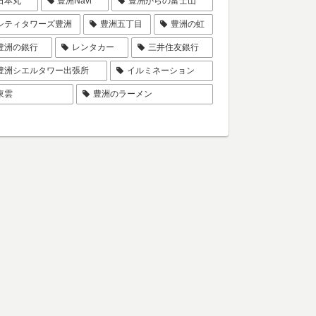
日本丸
豊洲Navi
豊洲からの富士山
シティタワーズ豊洲
豊洲五丁目
豊洲の虹
豊洲の銀行
レンタカー
三井住友銀行
豊洲シエルタワー出張所
イルミネーション
東雲
豊洲のラーメン