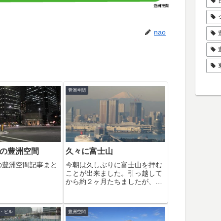
nao
豊洲空間
7月の豊洲空間
久々に富士山
月の豊洲空間記事まと
今朝は久しぶりに富士山を拝む
ことが出来ました。引っ越して
から約２ヶ月たちましたが、く
っきりとした富士山を見ること
が出来たのは一度きりです。今
日の富士山もかなり霞がかかっ
・ビル
豊洲空間
てます。なかなかはっきりと姿