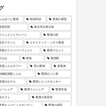
グ
ららぽーと豊洲
晴海埠頭
豊洲の黄昏
豊洲空間
東京湾大華火祭
モニュメントクレーン
豊洲の桜
東京マラソン
ユナイテッド・シネマ豊洲
豊洲オクトーバーフェスト
豊洲フロント
富士山
晴海
豊洲駅
豊洲シエルタワー
雪の豊洲
新豊洲
南極観測船しらせ
豊洲のパン屋
豊洲のホテル
豊洲シビックセンター
カーシェア
豊洲フォレシア
豊洲市場
船カフェ
豊洲の美容室
豊洲キュービックガーデン
豊洲の病院