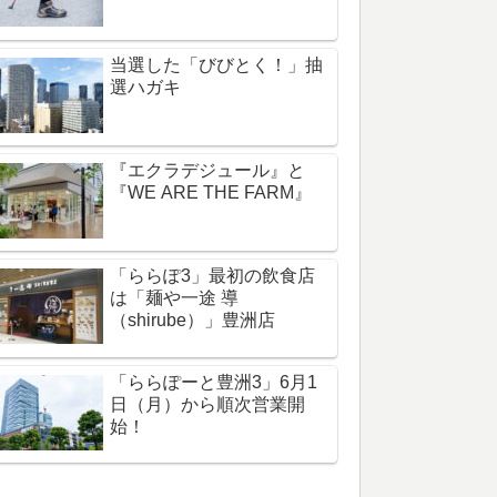
当選した「びびとく！」抽
選ハガキ
『エクラデジュール』と
『WE ARE THE FARM』
「ららぽ3」最初の飲食店
は「麺や一途 導
（shirube）」豊洲店
「ららぽーと豊洲3」6月1
日（月）から順次営業開
始！