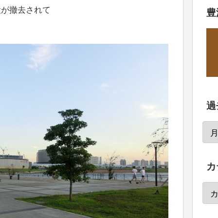
設が撤去されて
豊
過
カ