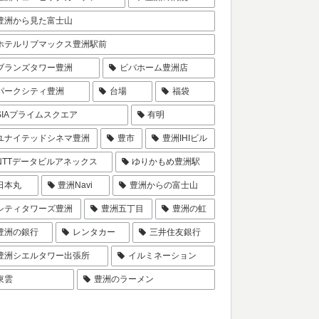
豊洲から見た富士山
ホテルリブマックス豊洲駅前
ブランズタワー豊洲
ビバホーム豊洲店
パークシティ豊洲
台場
福袋
SIAプライムスクエア
有明
ユナイテッドシネマ豊洲
豊市
豊洲IHIビル
NTTデータビルアネックス
ゆりかもめ豊洲駅
日本丸
豊洲Navi
豊洲からの富士山
シティタワーズ豊洲
豊洲五丁目
豊洲の虹
豊洲の銀行
レンタカー
三井住友銀行
豊洲シエルタワー出張所
イルミネーション
東雲
豊洲のラーメン