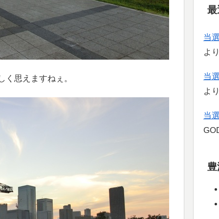
最
当
よ
当
しく思えますねぇ。
よ
当
GOD
豊