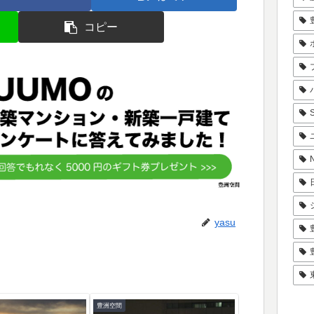
コピー
yasu
豊洲空間