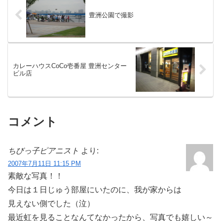
れ...
豊洲公園で撮影
カレーハウスCoCo壱番屋 豊洲センター
ビル店
コメント
ちびっ子ピアニスト
より:
2007年7月11日 11:15 PM
素敵な写真！！
今日は１日じゅう部屋にいたのに、我が家からは
見えない側でした（泣）
最近虹を見ることなんてなかったから、写真でも嬉しい～