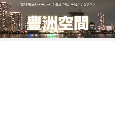
“豊洲”在住のyasuとnaoが豊洲の魅力を紹介するブログ