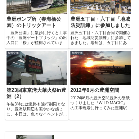
まうみたいですね。
豊洲ポンプ所（春海橋公
豊洲五丁目・六丁目「地域
園）のトリックアート
防災訓練」に参加しました
「豊洲公園」に散歩に行くと工事
豊洲五丁目・六丁目合同で開催さ
中の「豊洲ゲートブリッジ」の出
れた「地域防災訓練」に参加して
入口に「桜」が植樹されていまし
きました。場所は、五丁目にある
た。公園の事務所等としても使わ
豊洲西小学校。プールなどを利用
れる予定のトレーラーハウスも2
したことがないので豊洲西小学校
豊洲空間
豊洲空間
台に増えていて現在、工事中で
って、初めて入りました。正面か
す。その後ろにある「東京都水道
ら入ると2階に天井が高い大きな
局」の「豊洲ポンプ所」なんです
体育館があります。きれいで立
が...
派...
第23回東京湾大華火祭in豊
2012年6月の豊洲空間
洲（2）
2012年6月の豊洲空間豊洲の壁紙
つくりました『WILD MAGIC』
午後3時には道路も通行制限とな
の工事現場に行ってみた豊洲駅
り、豊洲駅周辺も賑やかな感じ
月島側の改札完成第４１回消防救
に。本日は、色々なイベントが重
助技術関東地区指導会映画『グス
なったので凄い人になるかと思い
コーブドリの伝記』映画テーマ曲
きや、今のところ想像ほどではな
音楽演奏付き親子試写会麺屋 黒
い感じです。現在の豊洲会場。今
琥 本日オープン麺屋...
日はいい感じで風が吹いているの
煙が邪魔にならなくていいかもし