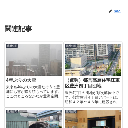
nao
関連記事
豊洲空間
豊洲空間
4年ぶりの大雪
（仮称）都営高層住宅江東
区豊洲四丁目団地
東京も4年ぶりの大雪だそうで豊
洲にも雪が降り積もっています。
豊洲4丁目の団地が順次解体中で
ここのところなかなか豊洲空間の
す。都営豊洲４丁目アパートは、
更新できませんがじっくりと取り
昭和４２年〜４６年に建設された
組んでいきます。先日、豊洲新市
地上５階、 １３棟、５３７戸の
場の見学に行ってきたのでレポー
住宅だそうです。そのせいか、豊
豊洲空間
豊洲空間
トなども書く予定です。
洲4丁目は昔ながらの豊洲を想像
させる場所だったのですがここも
解体されてすべてが一新されてし