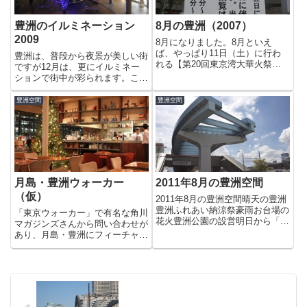
豊洲のイルミネーション
8月の豊洲（2007）
2009
8月になりました。8月といえ
ば、やっぱり11日（土）に行わ
豊洲は、普段から夜景が美しい街
れる【第20回東京湾大華火祭】
ですが12月は、更にイルミネー
ですよね〜っ。今年から豊洲も会
ションで街中が彩られます。こち
場となるので凄い人出になること
らは、豊洲駅のあいプラザ。NTT
が予想されます。門前仲町に住ん
データビルにイルミネーションが
豊洲空間
豊洲空間
でた頃は、晴海のトリトンスクエ
映えますね～っ。あいプラザから
アに阻まれ、晴海に行けばいつも
階段で上に昇ると豊洲タワーとイ
徒...
ルミネーションの対比による光...
月島・豊洲ウォーカー
2011年8月の豊洲空間
（仮）
2011年8月の豊洲空間晴天の豊洲
豊洲ふれあい納涼祭豪雨お台場の
「東京ウォーカー」で有名な角川
花火豊洲公園の設営明日から「豊
マガジンズさんから問い合わせが
洲オクトーバーフェスト 2011」
あり、月島・豊洲にフィーチャー
が始まりますね！
した雑誌を発行する予定があるの
で住人としての意見をお伺いした
いということで本日お会いしてき
ました。編集さんとライターさん
が2人、わざわざ豊洲まで会い
に...