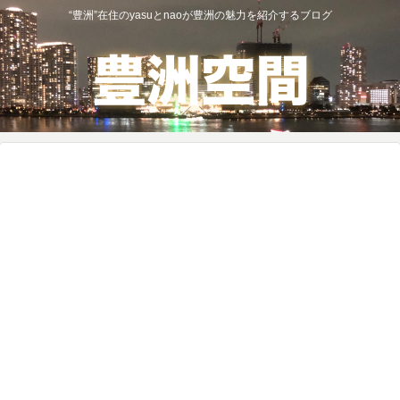
“豊洲”在住のyasuとnaoが豊洲の魅力を紹介するブログ