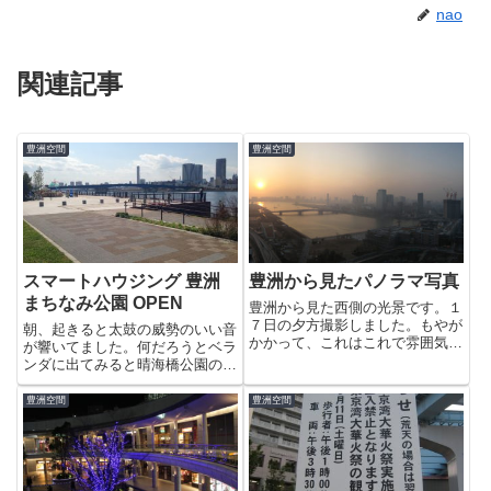
nao
関連記事
豊洲空間
豊洲空間
スマートハウジング 豊洲
豊洲から見たパノラマ写真
まちなみ公園 OPEN
豊洲から見た西側の光景です。１
７日の夕方撮影しました。もやが
朝、起きると太鼓の威勢のいい音
かかって、これはこれで雰囲気出
が響いてました。何だろうとベラ
てます。この日の夜は強風が吹
ンダに出てみると晴海橋公園の新
き、空気が澄んで遠くのイルミネ
豊洲につながる通路の閉鎖箇所が
ーションがキラキラして見えてい
無くなっていました。おやぁ?も
豊洲空間
豊洲空間
ました。次の日の朝です。強風＋
しかして、住宅展示場がオープン
快晴が富士山が見えるキーワード
した?と思って行ってみると、そ
で...
うでした。どうやら本日オープ
ン...