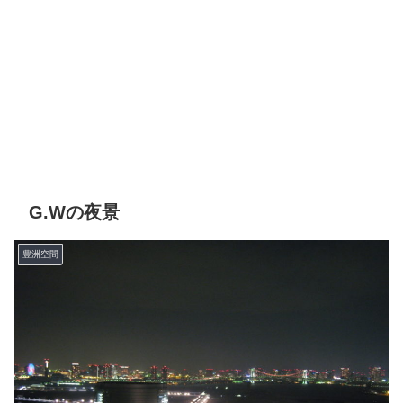
G.Wの夜景
豊洲空間