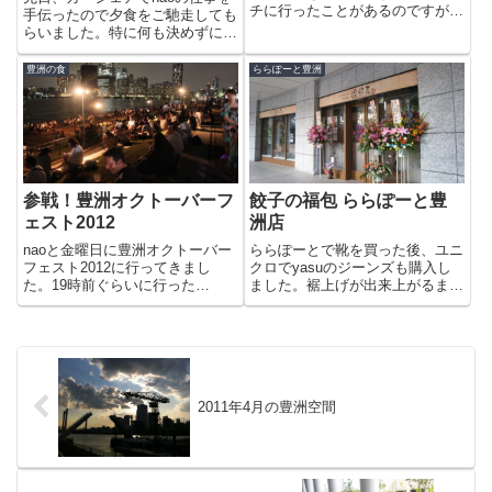
チに行ったことがあるのですが、
手伝ったので夕食をご馳走しても
今回は夜行ってみました。油と塩
らいました。特に何も決めずにら
をひかえめにして、化学調味料を
らぽーと豊洲に向かい、選んだの
使っていないというヘルシー指向
が3階にある博多 弁天堂でした。
豊洲の食
ららぽーと豊洲
の中華料理店です。ニラ入り黄金
おっと思ったのが「九州ご当地選
チャーハン。シンプルでやさし...
べる定食」。定食としてはちょっ
と高い気もしますが自分で好...
参戦！豊洲オクトーバーフ
餃子の福包 ららぽーと豊
ェスト2012
洲店
naoと金曜日に豊洲オクトーバー
ららぽーとで靴を買った後、ユニ
フェスト2012に行ってきまし
クロでyasuのジーンズも購入し
た。19時前ぐらいに行った
ました。裾上げが出来上がるまで
ら・・とんでもない人・人・人！
約３０分。今日はそんなに混んで
うわぁ〜〜っ。ここ、本当に豊洲
いなかったとはいえ早いです
公園か?去年はこんなにいなかっ
ね〜。確か以前に無印良品でパン
たような・・金曜のせいか、会社
ツを買った時には直しに数日かか
帰りのワイシャツを着ている方達
ったと思います。裾上げ加工して
が...
も...
2011年4月の豊洲空間