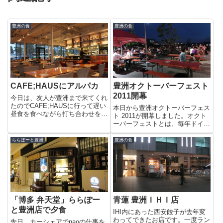
豊洲の食
豊洲の食
CAFE;HAUSにアルパカ
豊洲オクトーバーフェスト
2011開幕
今日は、友人が豊洲まで来てくれ
たのでCAFE;HAUSに行って遅い
本日から豊洲オクトーバーフェス
昼食を食べながら打ち合わせをし
ト 2011が開幕しました。オクト
ていました。今日は、雨と寒さの
ーバーフェストとは、毎年ドイツ
せいか店内は人がまばらでゆっく
ミュンヘン市で開催されているお
り過ごすことが出来ました。友人
祭りで今回、江東区の協力で初め
ららぽーと豊洲
豊洲の食
とは、半年後の面白い展開の話に
て豊洲での開催が実現したそうで
なってかなり盛り上がりま...
す。本場の規模にはかないません
が豊洲公園のスペースを大胆...
「博多 弁天堂」ららぽー
青蓮 豊洲ＩＨＩ店
と豊洲店で夕食
IHI内にあった西安餃子が去年変
わってできたお店です。一度ラン
先日、カーシェアでnaoの仕事を