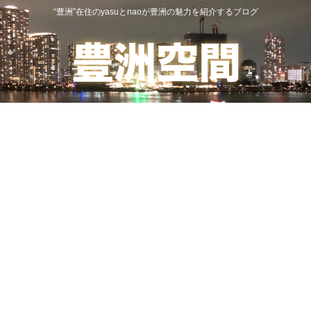
“豊洲”在住のyasuとnaoが豊洲の魅力を紹介するブログ