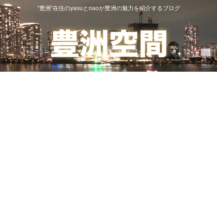
“豊洲”在住のyasuとnaoが豊洲の魅力を紹介するブログ