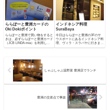
らファーストビンゴで５人もビン
う熱帯魚の話を聞きながら、淡水
ゴ...
魚、海水魚のコーナーも探索。私
も...
ららぽーと豊洲カードの
インドネシア料理
Oki Dokiポイント
SuraBaya
ららぽーと豊洲で買い物をすると
今日はららぽーと豊洲の3Fのサ
きは、必ずららぽーと豊洲カード
ウスポートにあるインドネシア料
（JCB LINDA-mia）を利用しま
理、ヴィラ・スラバヤに行きまし
す。通常のポイントカードが100
た。ガネーシャが迎えるお店の入
円で1ポイント付与されるとこ
り口から中へ入ると思ったより広
ろ、カードで支払うと2ポイント
くて落ち着いた雰囲気の店内。季
もらえるので還元率もなかなかお
節のゆで野菜 ガドガドサラダ
得なのではと思います...
630円ゆで野菜にピーナツソー...
しゃぶしゃぶ温野菜 豊洲店でランチ
豊洲の交差点で事故