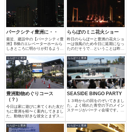
パークシティ豊洲に・・
ららぽのミニ花火ショー
最近、建設中の【パークシティ豊
昨日のららぽーと豊洲の花火ショ
洲】B棟のエレベーターホールら
ーは強風のため今日に延期になっ
しきところに明かりが灯るように
たのだそうで…ということは昨夜
なりました。A棟の巨大なクレー
の音はなんだったんだ？まぁ見ら
ンもいつの間にか撤去され、いよ
れるので嬉しいです＾＾８時すぎ
ららぽーと豊洲
ららぽーと豊洲
いよ完成が見えてきたようです。
には人が跳ね橋付近に大勢の人が
来年には、ここ一面に明かりが灯
集まりはじめました。８時１５
ることで豊洲の夜景の彩りが増
分、クレーンのイルミネーション
え...
が...
豊洲動物めぐりコース
SEASIDE BINGO PARTY
（？）
１３時からの回をのぞいてきまし
た。よく晴れた青空の下のメイン
今日は家に遊びに来てくれた友だ
ステージがパーティ会場です。招
ちに豊洲を軽〜く案内してきまし
待券がない私は見てるだけです
た。動物が好きな彼女とまずスー
が…何枚もビンゴカードを持って
パービバホーム内のビバペッツ
参加している人もいました。なか
へ。ここのわんこ達にはいつも癒
ららぽーと豊洲
ららぽーと豊洲
なかビンゴしないなと思っていた
されてます。最近飼い始めたとい