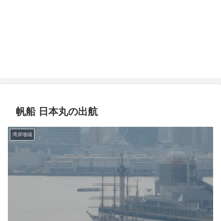
帆船 日本丸の出航
湾岸地域