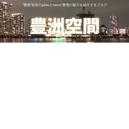
“豊洲”在住のyasuとnaoが豊洲の魅力を紹介するブログ