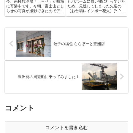
今、南極観測船「しらせ」が晴海
ビバホームに買い物に行っていた
に寄港中です。今朝、富士山とし
ため、見逃してしまった先週の
らせの写真が撮影できたのでアッ
【お台場レインボー花火】(^_^;)
プしておきます。11日（日曜
今週は、見逃すまいと家で待機し
日）の11時15分に第54次隊南極
ていました。午後7時と同時に花
地域観測支援活動のため出港予定
火が打ち上がり始めました。ちょ
です。結構、すごい「画」です。
っと、豊洲からは遠いですがなか
なか壮観です。冬の花火も良...
餃子の福包 ららぽーと豊洲店
豊洲発の周遊船に乗ってみました１
コメント
コメントを書き込む