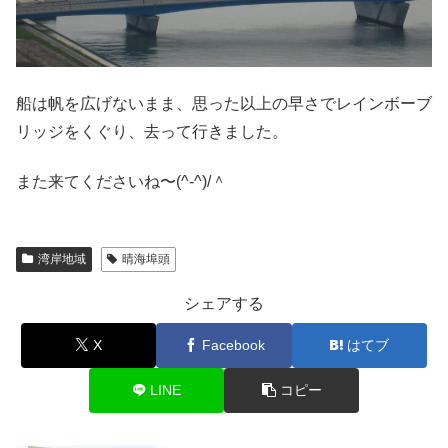
船は帆を広げないまま、思った以上の早さでレインボーブ
リッジをくぐり、去って行きました。
また来てくださいね〜(^-^)/＾
湾岸地域
晴海埠頭
シェアする
X
Facebook
はてブ
LINE
コピー