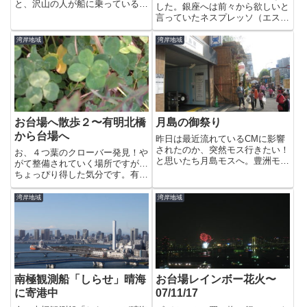
と、沢山の人が船に乗っているよ
した。銀座へは前々から欲しいと
うです。詳しいお友達からの情報
言っていたネスプレッソ（エスプ
によると、こちらの自衛隊の船は
レッソマシン）をついにyasuが
今日と明日、一般人も載せて東京
購入したため、日本橋三越のお店
湾岸地域
湾岸地域
湾をぐるりと回っているのだそう
でコーヒーカプセルを買うのが目
です。なかなか壮観ですね〜。こ
的です。一応マシンを買った初め
れ...
から２種類のカプセルがついて...
お台場へ散歩２〜有明北橋
月島の御祭り
から台場へ
昨日は最近流れているCMに影響
されたのか、突然モス行きたい！
お、４つ葉のクローバー発見！や
と思いたち月島モスへ。豊洲モス
がて整備されていく場所ですが…
はキッザニアにしかないのが残念
ちょっぴり得した気分です。有明
です。出てみてびっくり、月島は
北橋を渡っていると向こうから、
お祭りの真っ最中。沢山の人達が
白く水しぶきを上げながら船が走
湾岸地域
湾岸地域
お祭りに参加して賑やかなこと！
って来ます。迫力がある姿をカメ
お隣の街なのに豊洲とは随分風
ラにおさめていると…乗ってる人
情...
達もみんなカメラで撮影中。救
命...
南極観測船「しらせ」晴海
お台場レインボー花火〜
に寄港中
07/11/17