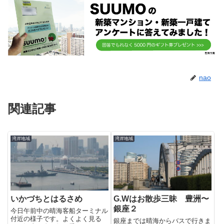
nao
関連記事
湾岸地域
湾岸地域
いかづちとはるさめ
G.Wはお散歩三昧 豊洲〜
銀座２
今日午前中の晴海客船ターミナル
付近の様子です。よくよく見る
銀座までは晴海からバスで行きま