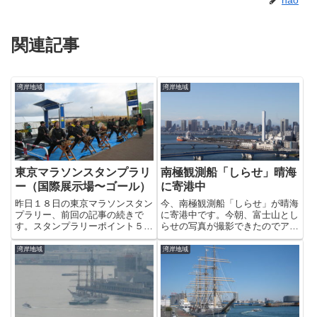
nao
関連記事
湾岸地域
湾岸地域
東京マラソンスタンプラリ
南極観測船「しらせ」晴海
ー（国際展示場〜ゴール）
に寄港中
昨日１８日の東京マラソンスタン
今、南極観測船「しらせ」が晴海
プラリー、前回の記事の続きで
に寄港中です。今朝、富士山とし
す。スタンプラリーポイント５に
らせの写真が撮影できたのでアッ
着きました。手前では都立江北高
プしておきます。11日（日曜
校和太鼓部のみなさんが演奏中で
日）の11時15分に第54次隊南極
湾岸地域
湾岸地域
す。かっこいいです。いよいよ、
地域観測支援活動のため出港予定
スタンプラリーはあと一個。とこ
です。結構、すごい「画」です。
ろがここでどういうわけかここで
道...