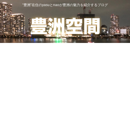
“豊洲”在住のyasuとnaoが豊洲の魅力を紹介するブログ