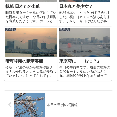
帆船 日本丸の出航
日本丸と美少女？
晴海客船ターミナルに停泊してい
帆船日本丸。やっとそばで見れま
た日本丸ですが、今日の午後晴海
した。横にはヒミコの姿もありま
を出航したようです。ボーッと出
す。しかし、今日はなんだか客船
航を告げる音が豊洲のここまで響
ターミナルが、前に行った時と雰
いてきました。船は帆を広げない
囲気が違います。女の子の声です
湾岸地域
湾岸地域
まま、思った以上の早さでレイン
ごく賑やかなのです。
ボーブリッジをくぐり、去って行
きました。また来てください
ね〜...
晴海埠頭の豪華客船
東京湾に…「おっ？」
今朝、部屋の窓から晴海客船ター
今日の午前中です。右側の晴海の
ミナルを観ると大きな船が停泊し
客船ターミナルにいるのはふじ
ていました。にっぽん丸です。ウ
丸。消防船が居るなあと思ってい
ェブで調べてみるとプールやシア
たら、赤い水を吹き出していまし
タールームも備えた、地上８Fま
た。海上保安庁の予行演習とかで
である客船だとわかりました。こ
しょうか？？こちらは午後９時近
ういう船があるのは知っていまし
い頃の写真です。ブレまくりです
たが、こんなふうに身近に観る
が＾＾；テレビ番組の演出で、ほ
よ...
ん...
本日の豊洲の桜情報