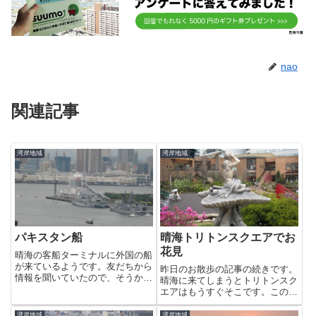
nao
関連記事
湾岸地域
湾岸地域
パキスタン船
晴海トリトンスクエアでお
花見
晴海の客船ターミナルに外国の船
が来ているようです。友だちから
昨日のお散歩の記事の続きです。
情報を聞いていたので、そうか
晴海に来てしまうとトリトンスク
な？と似非望遠レンズで確認して
エアはもうすぐそこです。この間
みると、船尾に月と星の国旗がは
はギンヨウアカシアが満開でした
ためいているのが見えました。夕
が、今回も様々は花々が見頃を迎
湾岸地域
湾岸地域