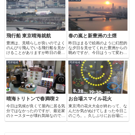
方の晴海方面です。船に灯りがと
えていました。 桜にこだわら
もっているのが見えます。すっか
ずに、春の花を見たいのならここ
り...
はオススメです＾＾今回惹き...
飛行船 東京晴海就航
春の嵐と新豊洲の土煙
豊洲は、見晴らしが良いのでよく
昨日はまるで絵画のように幻想的
のんびり飛んでいる飛行船を見か
な夕日を見せてくれた豊洲からの
けることがありますが昨日の昼
眺めですが、今日はうって変わり
間、晴海に着陸する船を見かけま
曇天にすごい強風です。新豊洲、
した。
新市場駅の辺りですが、土煙が巻
湾岸地域
湾岸地域
き上がっています。煙はゆっくり
と東京湾から晴海方向へ流れて行
きました。土壌汚染の処理は３
月...
晴海トリトンで春満喫２
お台場スマイル花火
今日は気候が良くて屋内に居る気
東京湾の花火大会が終わって、な
分ではなかったのですが、最近家
んだか気がぬけてしまった今日こ
のトースターが壊れ気味なので、
のごろ。。久しぶりにお台場に行
212 KITCHEN STOREにだけ寄
ってきました。するとこんなポス
り道です。店内にあるネスプレッ
ターを発見。今回は８月２８日
ソのセルフ試飲コーナー。今回は
(木)にスマイルや猫などの変わり
素通りでしたが、けっこうおいし
種花火を、午後7時30分から約10