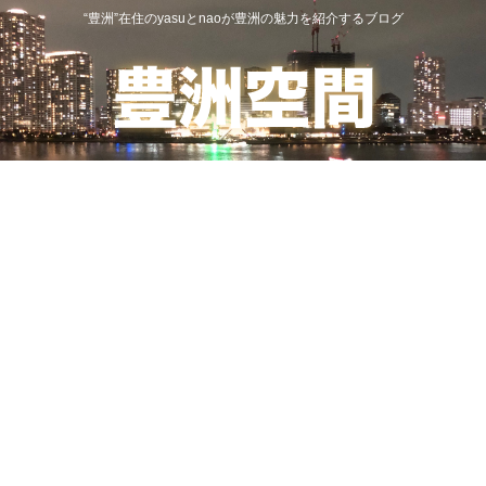
“豊洲”在住のyasuとnaoが豊洲の魅力を紹介するブログ