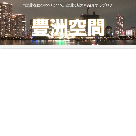
“豊洲”在住のyasuとnaoが豊洲の魅力を紹介するブログ