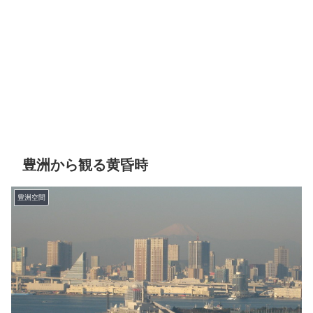
豊洲から観る黄昏時
豊洲空間