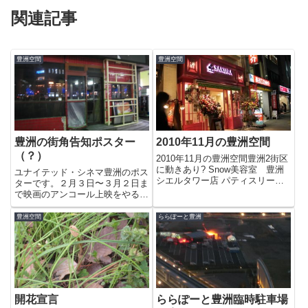
関連記事
豊洲空間
豊洲空間
豊洲の街角告知ポスター
2010年11月の豊洲空間
（？）
2010年11月の豊洲空間豊洲2街区
に動きあり? Snow美容室 豊洲
ユナイテッド・シネマ豊洲のポス
シエルタワー店 パティスリー
ターです。２月３日〜３月２日ま
SAKURA プレオープン サイゼリ
で映画のアンコール上映をやるそ
ア 豊洲プライムスクエア店 夕暮
うです。ホテル・ルワンダ>な
れの飛行船 お台場たこ焼きミュ
ど、けっこう観のがした映画が多
豊洲空間
ららぽーと豊洲
ージアム 豊洲ダイニング 梟
いので800円で観れるなら行って
FUKUROUで...
みたいですね。ポスター？ではな
いですが岩盤浴のAnの張り
紙。...
開花宣言
ららぽーと豊洲臨時駐車場