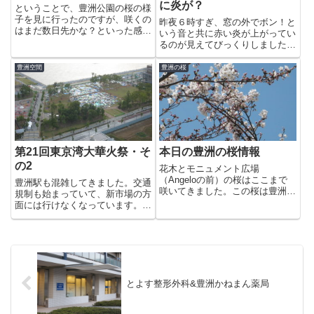
に炎が？
ということで、豊洲公園の桜の様
子を見に行ったのですが、咲くの
昨夜６時すぎ、窓の外でボン！と
はまだ数日先かな？といった感じ
いう音と共に赤い炎が上がってい
ですね。それでも今日はぽかぽか
るのが見えてびっくりしました。
陽気のせいか、いつもより公園は
確認してみると「がすてな〜に」
にぎやかでした。今年も豊洲駅近
のそばのららぽーと臨時駐車場の
豊洲空間
豊洲の桜
くのガードレールの植え込みから
テントからのようです。数日前か
つくしが＾＾いつのまにかすっ
らこの駐車場にテントが張られて
か...
いました。４月１３日〜１５日
に...
第21回東京湾大華火祭・そ
本日の豊洲の桜情報
の2
花木とモニュメント広場
（Angeloの前）の桜はここまで
豊洲駅も混雑してきました。交通
咲いてきました。この桜は豊洲三
規制も始まっていて、新市場の方
丁目にあった、石川島播磨重工業
面には行けなくなっています。午
株式会社旧社屋からの移植だそう
後5時近くの豊洲公園はこんな感
です。横の小さな樹木は根付けな
じです。個人協賛会場の開場を待
かったようですが、桜は海風にも
っている人の列も見えます。
めげずに花開いていますね。豊洲
公園...
とよす整形外科&豊洲かねまん薬局