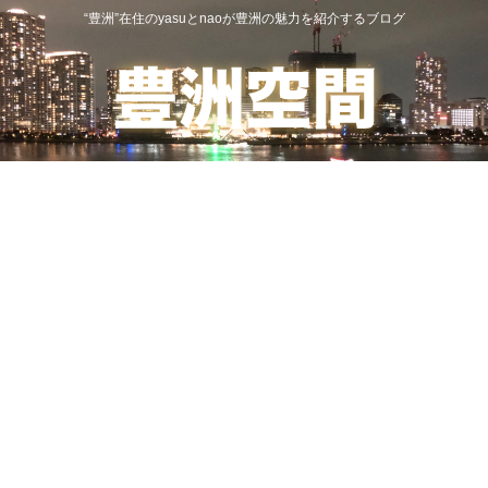
“豊洲”在住のyasuとnaoが豊洲の魅力を紹介するブログ