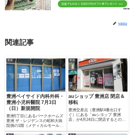
yasu
関連記事
豊洲
豊洲
豊洲ベイサイド内科外科・
auショップ 豊洲店 閉店＆
豊洲小児科醫院 7月3日
移転
（日）新規開院
豊洲交差点（豊洲駅4番出口す
ぐ）にある「auシヨップ 豊洲
豊洲5丁目にあるパークホームズ
店」が4月24日に閉店するとの張
豊洲 ザ・レジデンスの昭和大病
り紙がしてありました。2017年4
院側の1階（メディカルモール豊
月28日よりイトーヨーカドー木
洲）に7月3日（日）2つの病院が
場店に移るそうです。まあ、au