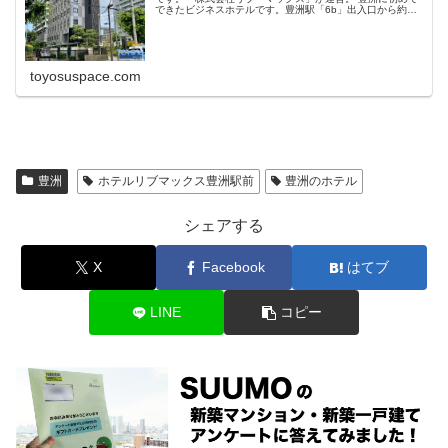
できたビジネスホテルです。豊洲駅「6b」出入口から約3
分。 「うるおいの木かげ道路」沿いにあります。 駐車場
は、ありませんが隣が「タイ
toyosuspace.com
豊洲
ホテルリブマックス豊洲駅前
豊洲のホテル
シェアする
X
Facebook
はてブ
LINE
コピー