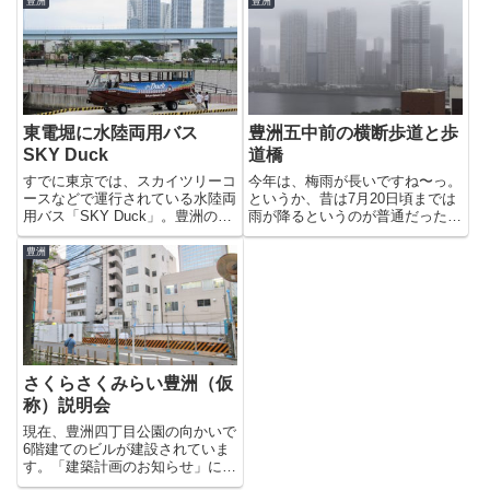
オープンします。豊洲ベイサイド
豊洲
豊洲
ショップってららぽーと豊洲にも
内科外科と豊洲小児科醫院です。
ありますしね〜っ。気になる...
7月1日（土）と2日（日）には、
内覧会が開かれる予定のよう...
東電堀に水陸両用バス
豊洲五中前の横断歩道と歩
SKY Duck
道橋
すでに東京では、スカイツリーコ
今年は、梅雨が長いですね〜っ。
ースなどで運行されている水陸両
というか、昔は7月20日頃までは
用バス「SKY Duck」。豊洲の東
雨が降るというのが普通だったと
電堀からお台場のコースが運行さ
思うのでこれが通常通りなのかも
れる予定のようですが先日、試運
しれませんが、、w などと言って
豊洲
転のバスが東電堀に停まっていま
いたら先日、晴海通りの深川五中
した。いよいよかな〜っ。暑い夏
とヒューリック豊洲プライムスク
のうちに運行が開始される...
エアの前に横断歩道ができていま
した。
さくらさくみらい豊洲（仮
称）説明会
現在、豊洲四丁目公園の向かいで
6階建てのビルが建設されていま
す。「建築計画のお知らせ」に用
途として「保育所」とあったので