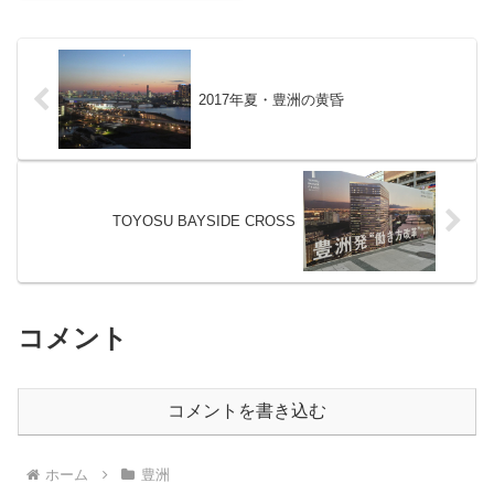
すが「さくらさくみらい豊洲（仮
称）」という保育所が2020年4月
開園するそうです。2019年10月
12日(土)に月島で説...
2017年夏・豊洲の黄昏
TOYOSU BAYSIDE CROSS
コメント
コメントを書き込む
ホーム
豊洲