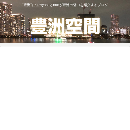
“豊洲”在住のyasuとnaoが豊洲の魅力を紹介するブログ