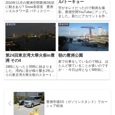
ル/トーキョー
2010年11月の豊洲空間豊洲2街区
に動きあり? Snow美容室 豊洲
空がキレイだったので動画を撮
シエルタワー店 パティスリー
影。豊洲空間YouTubeにアップし
SAKURA プレオープン サイゼリ
ました。新たにアカウントを作っ
ア 豊洲プライムスクエア店 夕暮
たのですがなかなか動画を追加で
れの飛行船 お台場たこ焼きミュ
きていなかったのでコレから色々
豊洲空間
豊洲空間
ージアム 豊洲ダイニング 梟
とUPしていきたいと思います。
FUKUROUで...
撮影していると「がすてなーに」
の隣の空き地で設営工事をし...
第24回東京湾大華火祭in豊
朝の豊洲公園
洲 その4
家で仕事をしているので朝は、ほ
とんど寝ていることが多いのです
19時になったと同時に始まりま
が・・今日は何となく6時頃に目
した。湾内に音が鳴り響き2年ぶ
が覚めたので「豊洲公園」に散歩
りの東京湾大華火祭のスタートで
に出かけてみました。昼間や夜と
す。なんか、凄く久々な気分で
は、また違って朝の豊洲は、すが
す。夜景と花火のコラボが最高で
すがし〜い。久々の快晴で気持ち
す。今回は、本格的にカメラを趣
が良かったです。朝早く起き
味にしている方がお客様としてい
て、...
らっしゃっていまして、その方が
撮...
豊洲市場SS（ガソリンスタンド）でカー
シェア給油