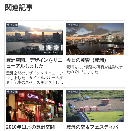
関連記事
豊洲空間
豊洲空間
豊洲空間、デザインをリニ
今日の黄昏（豊洲）
ューアルしました
素晴らしい黄昏の写真が撮影でき
たのでUPしました！
豊洲空間のデザインをリニューア
ルしました！タイトルバナーの変
更と記事のスペースを大きくして
写真をより見やすくするように改
良したのですがいかがでしょう
豊洲空間
豊洲空間
か?もっと、読みやすくカスタマ
イズしていくつもりですので今後
とも豊洲空間をよろしくお願いし
ま...
2010年11月の豊洲空間
豊洲の空＆フェスティバ