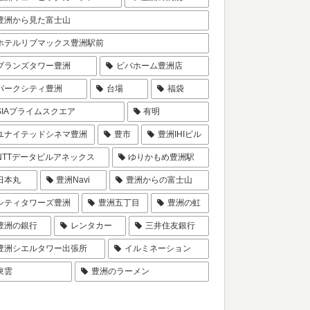
豊洲から見た富士山
ホテルリブマックス豊洲駅前
ブランズタワー豊洲
ビバホーム豊洲店
パークシティ豊洲
台場
福袋
SIAプライムスクエア
有明
ユナイテッドシネマ豊洲
豊市
豊洲IHIビル
NTTデータビルアネックス
ゆりかもめ豊洲駅
日本丸
豊洲Navi
豊洲からの富士山
シティタワーズ豊洲
豊洲五丁目
豊洲の虹
豊洲の銀行
レンタカー
三井住友銀行
豊洲シエルタワー出張所
イルミネーション
東雲
豊洲のラーメン