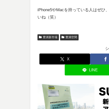
iPhone5やMacを持っている人は
いね（笑）
豊洲新市場
豊洲空間
X
LINE