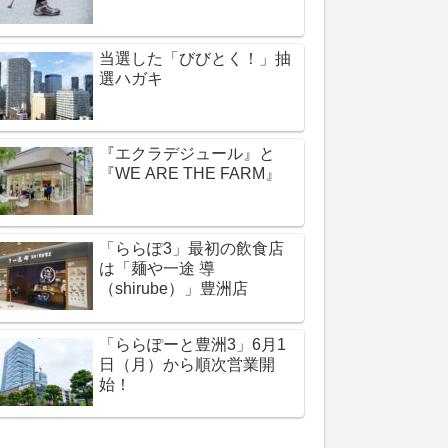
当選した「びびとく！」抽
選ハガキ
『エクラデジュール』と
『WE ARE THE FARM』
「ららぽ3」最初の飲食店
は「麺や一途 導
（shirube）」豊洲店
「ららぽーと豊洲3」6月1
日（月）から順次営業開
始！