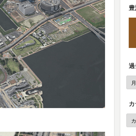
豊
過
カ