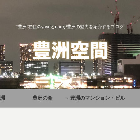
“豊洲”在住のyasuとnaoが豊洲の魅力を紹介するブログ
洲
豊洲の食
豊洲のマンション・ビル