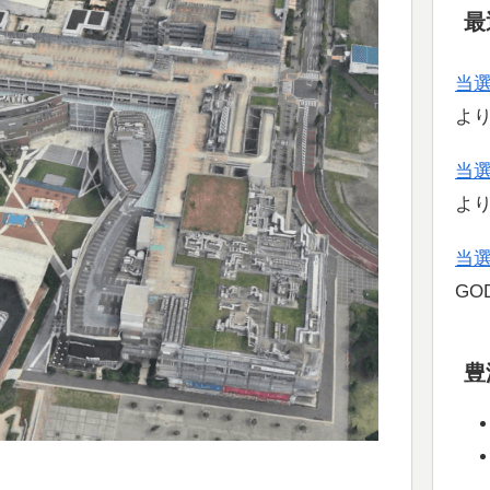
最
当
よ
当
よ
当
GOD
豊