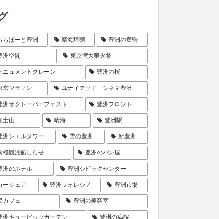
グ
ららぽーと豊洲
晴海埠頭
豊洲の黄昏
豊洲空間
東京湾大華火祭
モニュメントクレーン
豊洲の桜
東京マラソン
ユナイテッド・シネマ豊洲
豊洲オクトーバーフェスト
豊洲フロント
富士山
晴海
豊洲駅
豊洲シエルタワー
雪の豊洲
新豊洲
南極観測船しらせ
豊洲のパン屋
豊洲のホテル
豊洲シビックセンター
カーシェア
豊洲フォレシア
豊洲市場
船カフェ
豊洲の美容室
豊洲キュービックガーデン
豊洲の病院