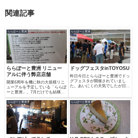
関連記事
ららぽーと豊洲
ららぽーと豊洲
ららぽーと豊洲 リニュー
ドッグフェスタinTOYOSU
アルに伴う弊店店舗
昨日今日とららぽーと豊洲でドッ
グフェスタが開催されていまし
開業6周年を機に秋の大規模リニ
た。あいにくの天気でしたが日曜
ューアルを予定している「ららぽ
日にららぽーとをのぞくとワンコ
ーと豊洲」。7月だけでも結構な
たちがあふれていました。犬のフ
数の店舗が閉店しているんです
ァッションショーなどのイベント
ね。以下が7月に閉店した店舗で
ららぽーと豊洲
ららぽーと豊洲
はぽちたまの松本さんが司会で
す。最近、ららぽもマンネリ化し
す。おしゃれしたワンコ達がステ
ていたので大規模リニューアル楽
ージ...
しみですね〜っ。そういえば、フ
ラ...