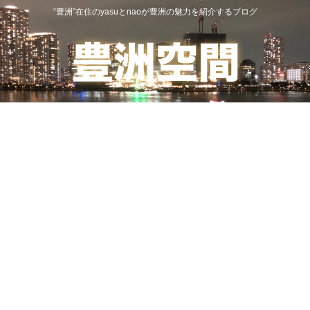
“豊洲”在住のyasuとnaoが豊洲の魅力を紹介するブログ