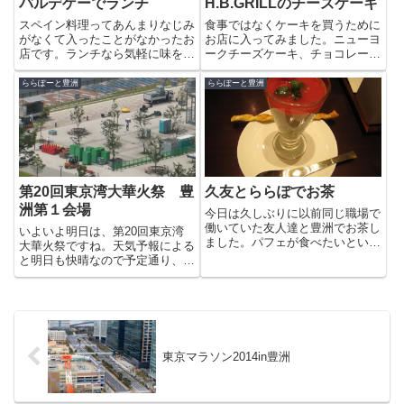
バルデゲーでランチ
H.B.GRILLのチーズケーキ
スペイン料理ってあんまりなじみ
食事ではなくケーキを買うために
がなくて入ったことがなかったお
お店に入ってみました。ニューヨ
店です。ランチなら気軽に味を試
ークチーズケーキ、チョコレート
せますよね。店内は落ち着いた暗
チーズケーキ。。お店のショーケ
色の内装ですが、天井が高いので
ースの中は全てチーズケーキで
ららぽーと豊洲
ららぽーと豊洲
開放的な雰囲気です。メインラン
す。メープルウォールナッツチー
チ（1000円）本日のメニューは
ズケーキを持ち帰りで買ってみま
チリコンカルネでした。ミート...
した。
第20回東京湾大華火祭 豊
久友とららぽでお茶
洲第１会場
今日は久しぶりに以前同じ職場で
働いていた友人達と豊洲でお茶し
いよいよ明日は、第20回東京湾
ました。パフェが食べたいという
大華火祭ですね。天気予報による
彼女にオススメしたのはららぽー
と明日も快晴なので予定通り、美
と豊洲の「桂花茶寮」のスイー
しい夜景と花火を堪能できそうで
ツ。久しぶりにいろんな話が聞き
す。今年から会場になる豊洲第１
ながら中国茶とケーキをいただき
会場（個人協賛者の会場）も準備
ます。同じららぽでも人によって
が始まっています。席も用意され
売...
てますね。晴海会場には巨大な
ブ...
東京マラソン2014in豊洲