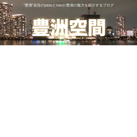
“豊洲”在住のyasuとnaoが豊洲の魅力を紹介するブログ