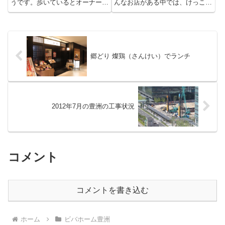
うです。歩いているとオーナーさ
んなお店がある中では、けっこう
んがビルを売却して3月末に閉店
リピートさせてもらっているお店
したパティスリー・デュ・カシス
です。手前はジャスミン茶（650
のビルに垂れ幕が・・。4月26日
円）とマンゴヤンオレンジ（値段
洋菓子店 スマーイユNEW
忘れました）。マンゴーリキュー
OPEN。なんと別のケーキ屋...
ル（マンゴヤン）をオレンジで...
郷どり 燦鶏（さんけい）でランチ
2012年7月の豊洲の工事状況
コメント
コメントを書き込む
ホーム
ビバホーム豊洲