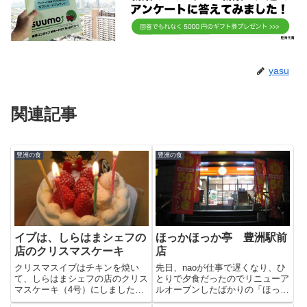
yasu
関連記事
豊洲の食
豊洲の食
イブは、しらはまシェフの
ほっかほっか亭 豊洲駅前
店のクリスマスケーキ
店
クリスマスイブはチキンを焼い
先日、naoが仕事で遅くなり、ひ
て、しらはまシェフの店のクリス
とりで夕食だったのでリニューア
マスケーキ（4号）にしました。
ルオーブンしたばかりの「ほっか
苺たっぷりで生クリームも美味し
ほっか亭 豊洲駅前店」に行って