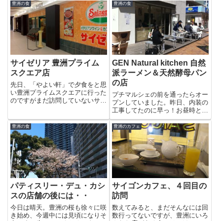
かった〜っ。来年から置かれると
みました。
豊洲の食
豊洲の食
いうチーズケーキ以外の生菓子に
も期待ですね。※ 現在は閉店し
ています。
サイゼリア 豊洲プライム
GEN Natural kitchen 自然
スクエア店
派ラーメン＆天然酵母パン
の店
先日、「やよい軒」で夕食をと思
い豊洲プライムスクエアに行った
プチマルシェの前を通ったらオー
のですがまだ訪問していないサイ
プンしていました。昨日、内装の
ゼリアに入ってみることになりま
工事してたのに早っ！お昼時とい
した。サイゼリアは、珉珉（みん
うこともあって、結構人がいまし
みん）と同じく六本木でデスクワ
たが席が空いていたので早速食べ
豊洲の食
豊洲のカフェ
ークをしていた頃によくランチで
てみることにしました。これがメ
行った思い出があります。豊洲
ニュー。パンが普通に売っている
で...
のかと思ったらセットメニュー
に...
パティスリー・デュ・カシ
サイゴンカフェ、４回目の
スの店舗の後には・・
訪問
今日は晴天。豊洲の桜も徐々に咲
数えてみると、まだそんなには回
き始め、今週中には見頃になりそ
数行ってないですが、豊洲にいろ