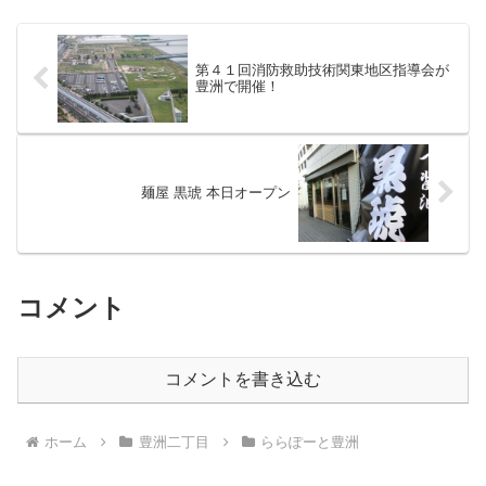
チ（1000円）本日のメニューは
チ。土曜でも比較的すいていてお
チリコンカルネでした。ミート...
店も綺麗でした。ただちょっと高
め...
第４１回消防救助技術関東地区指導会が
豊洲で開催！
麺屋 黒琥 本日オープン
コメント
コメントを書き込む
ホーム
豊洲二丁目
ららぽーと豊洲