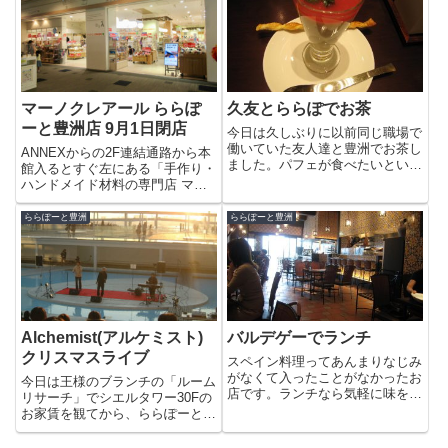
気になっていたとのことで生憎の
やっていました。思わず...
雨でしたがオープン日に足を運ん
でみました。・・・とその前...
マーノクレアール ららぽ
久友とららぽでお茶
ーと豊洲店 9月1日閉店
今日は久しぶりに以前同じ職場で
働いていた友人達と豊洲でお茶し
ANNEXからの2F連結通路から本
ました。パフェが食べたいという
館入るとすぐ左にある「手作り・
彼女にオススメしたのはららぽー
ハンドメイド材料の専門店 マー
と豊洲の「桂花茶寮」のスイー
ノクレアール ららぽーと豊洲
ツ。久しぶりにいろんな話が聞き
店」さんが9月1日で閉店するそ
ららぽーと豊洲
ららぽーと豊洲
ながら中国茶とケーキをいただき
うです。ららぽーと豊洲がオープ
ます。同じららぽでも人によって
ンした当初からあった店舗なので
売...
なんか感慨深いですね。nao...
Alchemist(アルケミスト)
バルデゲーでランチ
クリスマスライブ
スペイン料理ってあんまりなじみ
がなくて入ったことがなかったお
今日は王様のブランチの「ルーム
店です。ランチなら気軽に味を試
リサーチ」でシエルタワー30Fの
せますよね。店内は落ち着いた暗
お家賃を観てから、ららぽーとの
色の内装ですが、天井が高いので
サウスポート1F、Revello
開放的な雰囲気です。メインラン
Focacceria e panetteriaでラン