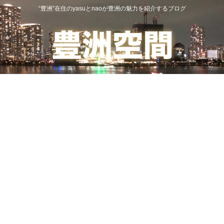
“豊洲”在住のyasuとnaoが豊洲の魅力を紹介するブログ