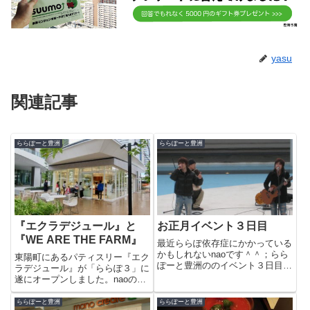
yasu
関連記事
ららぽーと豊洲
ららぽーと豊洲
『エクラデジュール』と
お正月イベント３日目
『WE ARE THE FARM』
最近ららぽ依存症にかかっている
かもしれないnaoです＾＾；らら
東陽町にあるパティスリー『エク
ぽーと豊洲ののイベント３日目、
ラデジュール』が「ららぽ３」に
AINEのライブの様子です。今日
遂にオープンしました。naoの友
はイベント終了後に限定CD（500
人（江東区在住）のおすすめのケ
円）を買うとサインがもらえて、
ーキ屋さんらしく、naoもやはり
ららぽーと豊洲
ららぽーと豊洲
一緒に撮影が出来るということを