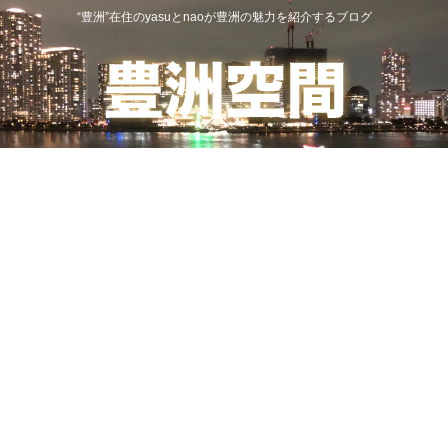
“豊洲”在住のyasuとnaoが豊洲の魅力を紹介するブログ