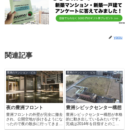
yasu
関連記事
豊洲のマンション・ビル
豊洲のマンション・ビル
夜の豊洲フロント
豊洲シビックセンター構想
豊洲フロントの外壁が完全に撤去
豊洲シビックセンター構想が本格
され、公開空地が歩けるようにな
的に動き出しているみたいです。
ったので夜の散歩に行ってきまし
完成は2014年を目指すとのこと
た。晴海通り側沿いは、噴水のよ
で楽しみです。大きな図書館やホ