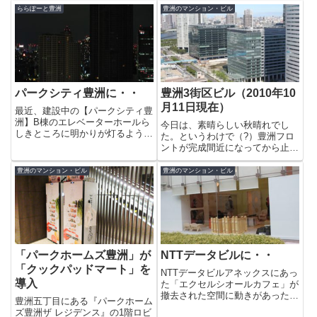
うな場所があって水が流れる音が
ールなどが作られることにより豊
ららぽーと豊洲
豊洲のマンション・ビル
心地いいです。想像より、緑が多
洲がより便利な街になるのは間違
い印象。歯車にキノコが生えてい
いないですね。文京区のシビック
る不思議なベンチもあります。
センターは20階建ての建物で...
隣...
パークシティ豊洲に・・
豊洲3街区ビル（2010年10
月11日現在）
最近、建設中の【パークシティ豊
洲】B棟のエレベーターホールら
今日は、素晴らしい秋晴れでし
しきところに明かりが灯るように
た。というわけで（?）豊洲フロ
なりました。A棟の巨大なクレー
ントが完成間近になってから止ま
ンもいつの間にか撤去され、いよ
っていた豊洲3街区ビルシリーズ
いよ完成が見えてきたようです。
を久々に更新したいと思います。
豊洲のマンション・ビル
豊洲のマンション・ビル
来年には、ここ一面に明かりが灯
現在の3街区はこんな感じです。
ることで豊洲の夜景の彩りが増
３－３街区のビルの周りの整備が
え...
ちゃくちゃくと進んでいるのが分
か...
「パークホームズ豊洲」が
NTTデータビルに・・
「クックパッドマート」を
NTTデータビルアネックスにあっ
導入
た「エクセルシオールカフェ」が
撤去された空間に動きがあったの
豊洲五丁目にある『パークホーム
で行ってみると・・なんと、託児
ズ豊洲ザ レジデンス』の1階ロビ