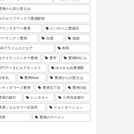
豊洲から見た富士山
ホテルリブマックス豊洲駅前
ブランズタワー豊洲
ビバホーム豊洲店
パークシティ豊洲
台場
福袋
SIAプライムスクエア
有明
ユナイテッドシネマ豊洲
豊市
豊洲IHIビル
NTTデータビルアネックス
ゆりかもめ豊洲駅
日本丸
豊洲Navi
豊洲からの富士山
シティタワーズ豊洲
豊洲五丁目
豊洲の虹
豊洲の銀行
レンタカー
三井住友銀行
豊洲シエルタワー出張所
イルミネーション
東雲
豊洲のラーメン