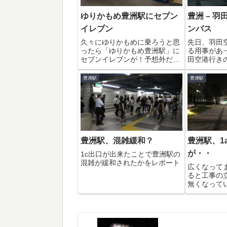
ゆりかもめ豊洲駅にセブン
豊洲 – 
イレブン
ンバス
久々にゆりかもめに乗ろうと思
先日、羽田
ったら「ゆりかもめ豊洲駅」に
る用事があ
セブンイレブンが！予想外だっ
田空港行き
たのでビックリしました。ま
めて利用し
た、便利になりますね〜っ。オ
頃出発の便だ
豊洲駅
豊洲駅
ープン日は、6月27日（木）
発車のバス
AM7:00だそうです。営業時間
日、10分
は、17時間営業らしいので朝6
バス乗り場
時〜23時っ...
か待っている人
豊洲駅、混雑緩和？
豊洲駅、1
が・・
1c出口が出来たことで豊洲駅の
混雑が緩和されたかをレポート
広くなって
ると工事の
無くなって
した。いや
すね。これ
（笑）いよ
も開通間近