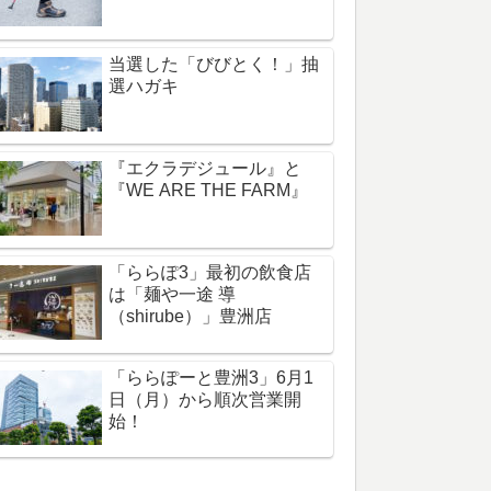
当選した「びびとく！」抽
選ハガキ
『エクラデジュール』と
『WE ARE THE FARM』
「ららぽ3」最初の飲食店
は「麺や一途 導
（shirube）」豊洲店
「ららぽーと豊洲3」6月1
日（月）から順次営業開
始！