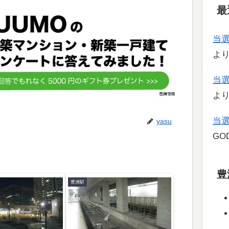
最
当
よ
当
よ
当
yasu
GOD
豊
豊洲駅