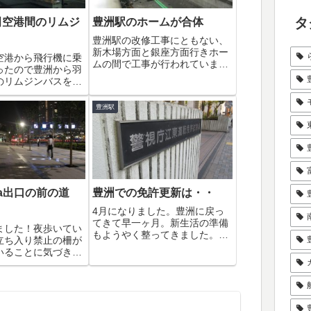
タ
羽田空港間のリムジ
豊洲駅のホームが合体
豊洲駅の改修工事にともない、
新木場方面と銀座方面行きホー
空港から飛行機に乗
ムの間で工事が行われていまし
ったので豊洲から羽
た。この空間は、ご存じの方も
のリムジンバスを初
多いと思いますが有楽町線を豊
てみました。朝8時
洲から分岐させる「豊洲亀有分
ったので6時25分
豊洲駅
岐線」の線路予定地です。豊洲
に乗ることに。当
から住吉や押上、四つ木を経て
前に豊洲駅のリムジン
亀有に至る路線計...
に行くとすでに何人
...
a出口の前の道
豊洲での免許更新は・・
4月になりました。豊洲に戻っ
てきて早一ヶ月。新生活の準備
ました！夜歩いてい
もようやく整ってきました。そ
立ち入り禁止の柵が
れと同時に少しつづ進めている
いることに気づきま
のが「住所変更」手続きです。
〜、広々して良いで
豊洲シビックセンターの出張所
ぞ豊洲って感じです
で「住所変更」して住民票は手
いよ豊洲駅の新通路
元にあるものの、顔写真付きの
ですね。
本人確認証でない...