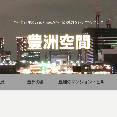
“豊洲”在住のyasuとnaoが豊洲の魅力を紹介するブログ
洲
豊洲の食
豊洲のマンション・ビル