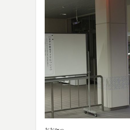
おお〜っ。