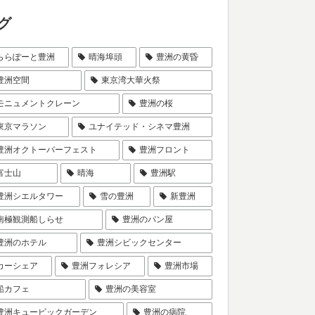
グ
ららぽーと豊洲
晴海埠頭
豊洲の黄昏
豊洲空間
東京湾大華火祭
モニュメントクレーン
豊洲の桜
東京マラソン
ユナイテッド・シネマ豊洲
豊洲オクトーバーフェスト
豊洲フロント
富士山
晴海
豊洲駅
豊洲シエルタワー
雪の豊洲
新豊洲
南極観測船しらせ
豊洲のパン屋
豊洲のホテル
豊洲シビックセンター
カーシェア
豊洲フォレシア
豊洲市場
船カフェ
豊洲の美容室
豊洲キュービックガーデン
豊洲の病院