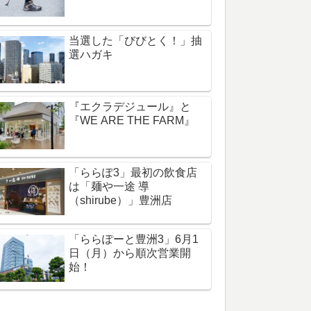
当選した「びびとく！」抽
選ハガキ
『エクラデジュール』と
『WE ARE THE FARM』
「ららぽ3」最初の飲食店
は「麺や一途 導
（shirube）」豊洲店
「ららぽーと豊洲3」6月1
日（月）から順次営業開
始！