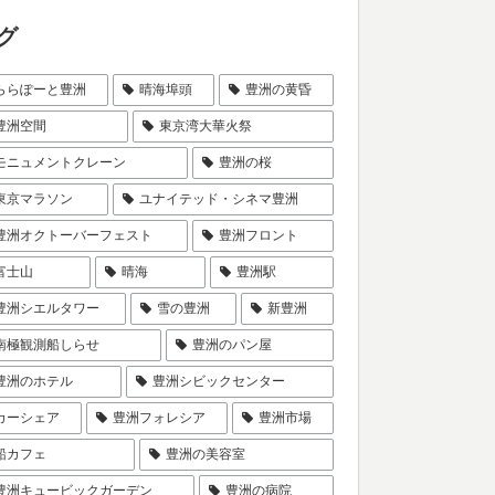
グ
ららぽーと豊洲
晴海埠頭
豊洲の黄昏
豊洲空間
東京湾大華火祭
モニュメントクレーン
豊洲の桜
東京マラソン
ユナイテッド・シネマ豊洲
豊洲オクトーバーフェスト
豊洲フロント
富士山
晴海
豊洲駅
豊洲シエルタワー
雪の豊洲
新豊洲
南極観測船しらせ
豊洲のパン屋
豊洲のホテル
豊洲シビックセンター
カーシェア
豊洲フォレシア
豊洲市場
船カフェ
豊洲の美容室
豊洲キュービックガーデン
豊洲の病院