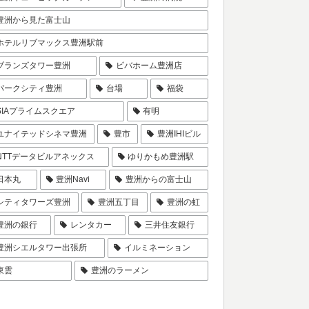
豊洲から見た富士山
ホテルリブマックス豊洲駅前
ブランズタワー豊洲
ビバホーム豊洲店
パークシティ豊洲
台場
福袋
SIAプライムスクエア
有明
ユナイテッドシネマ豊洲
豊市
豊洲IHIビル
NTTデータビルアネックス
ゆりかもめ豊洲駅
日本丸
豊洲Navi
豊洲からの富士山
シティタワーズ豊洲
豊洲五丁目
豊洲の虹
豊洲の銀行
レンタカー
三井住友銀行
豊洲シエルタワー出張所
イルミネーション
東雲
豊洲のラーメン