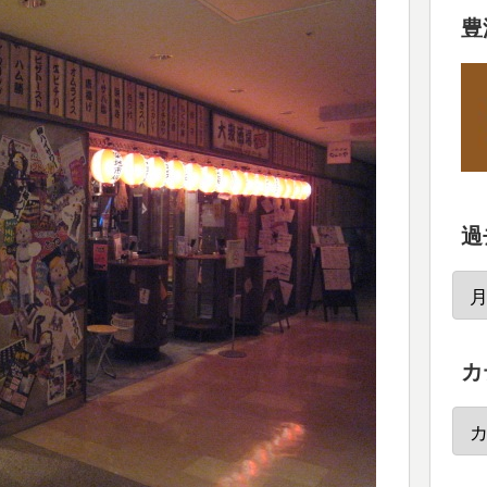
豊
過
カ