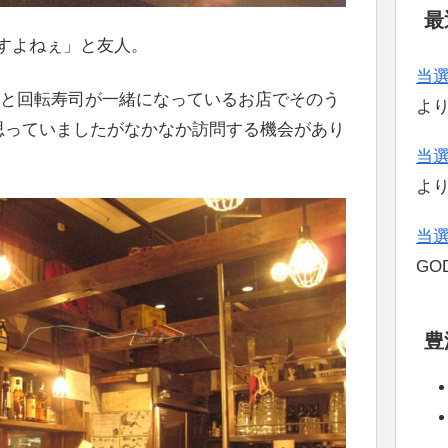
最
すよねぇ」と友人。
当
屋と回転寿司が一緒になっているお店でそのう
よ
と思っていましたがなかなか訪問する機会があり
当
よ
当
GOD
豊