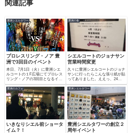
関連記事
豊洲シエルタワー
豊洲の食
プロレスリング・ノア 豊
シエルコートのジョナサン
洲で3回目のイベント
営業時間変更
本日、7月1日（火）に豊洲シエ
久々に豊洲シエルコートのジョナ
ルコートの１F広場にてプロレス
サンに行ったらこんな張り紙が貼
リング・ノアの3回目となるイベ
ってありました。ええっ、24時
ントが開催されます。ポスターの
間営業じゃなくなったの?豊洲に
７月5日（土）有明コロシアム大
あるファミレスであるサイゼリア
豊洲のカフェ
豊洲シエルタワー
会の直前イベントだそうです。な
の豊洲ビバホーム店、豊洲プライ
かなか、好評なんでしょうね。当
ムスクエア店は23時までの営業
日は、豊洲シエルコート１F広
なので24時間営業のファミレス...
場...
いきなりシエル前ショータ
豊洲シエルタワーの創立２
イム？！
周年イベント