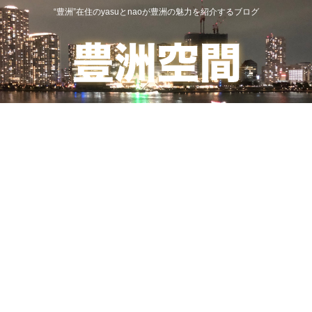
“豊洲”在住のyasuとnaoが豊洲の魅力を紹介するブログ