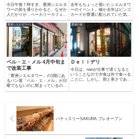
今日午後７時すぎ、豊洲シエルタ
去年もちょっと覗いたシエルタワ
ワーの前を通りかかると、なぜか
ーのイベント。確か去年はビンゴ
人だかりが…ベーカリーカフェの
カードが普通に配られていた気が
ベルエメル前で歌っている人達の
しますが、今年は２０００円以上
一団がいました。な、何？（結婚
の買い物で一枚もらえるようにな
豊洲シエルタワー
豊洲の食
式の２次会？）朝食べる食パンを
っていました。イベントは今回は
買うのにベルエメルに入るとレジ
子供カラオケ大会など子供のイベ
にショーのチラシが置いてあり
ントが増えたようです。今年は
ま...
ビ...
ペル・エ・メル 4月中旬ま
Ｄｅｌｉデリ
で改装工事
今日は、naoが仕事で遅くなると
いうことなので夕食は外で食べる
「豊洲シエルタワー」の1階にあ
ことに。しかし、雨と寒さであま
るパン屋「ペル・エ・メル」が日
り遠くには行きたくないのでシエ
曜でもないのに閉まっているので
ルコートにあるＤｅｌｉデリさん
よく見ると・・改装工事をするそ
でお弁当を購入することにしまし
うです！3月22日（日）まで完全
た。豊洲に3年も住んでますがコ
休業。3月23日（月）〜31日
コで購入するのは始めてかも。...
（火）は、店舗の一部を利用して
期間限定で店頭販売を行うそう...
パティスリーSAKURA プレオープン