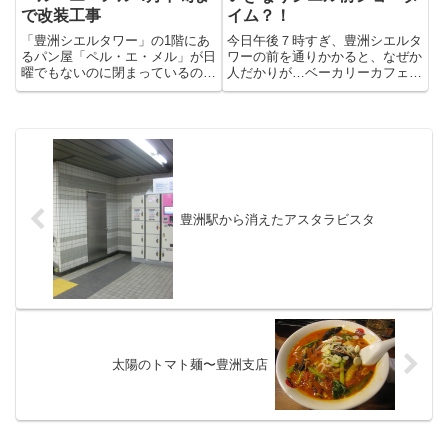
で改装工事
イム？！
「豊洲シエルタワー」の1階にあ
今日午後７時すぎ、豊洲シエルタ
るパン屋「ペル・エ・メル」が日
ワーの前を通りかかると、なぜか
曜でもないのに閉まっているので
人だかりが…ベーカリーカフェの
よく見ると・・改装工事をするそ
ベルエメル前で歌っている人達の
うです！3月22日（日）まで完全
一団がいました。な、何？（結婚
休業。3月23日（月）〜31日
式の２次会？）朝食べる食パンを
（火）は、店舗の一部を利用して
買うのにベルエメルに入るとレジ
期間限定で店頭販売を行うそう...
にショーのチラシが置いてあり
ま...
豊洲駅から消えたアスタラビスタ
太陽のトマト麺〜豊洲支店