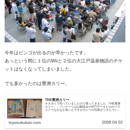
今年はビンゴが出るのが早かったです。
あっという間に１位のWiiと２位の大江戸温泉物語のチケ
ットはなくなってしまいました。
でも多かったのは豊洲カリー。
THE豊洲カリー
サカガミで売っていましたので買ってきました「THE豊洲
カリー」。パッケージはお馴染みのNTTデータビルのイラ
ストでなかなか良いんですがカレーの写真がくすんでいて
美味しくなさそうなのが残念。豊の字を「曲」と「豆」に
見立てて曲がった豆の白花豆が...
2008.04.02
toyosukukan.com