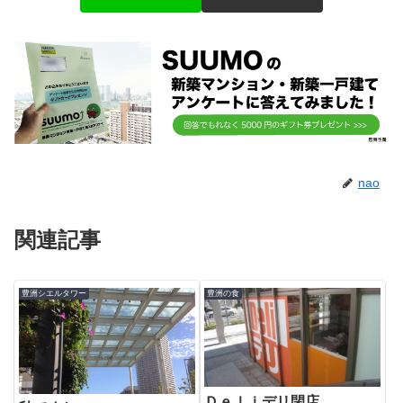
nao
関連記事
豊洲シエルタワー
豊洲の食
Ｄｅｌｉデリ閉店