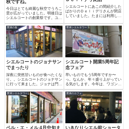
秋ですね。
シエルコートにあこの間紹介した
今日はとても綺麗な秋空でうろこ
ばかりのＤｅｌｉデリさんが閉店
雲が広がっていました。明後日は
していました。たまには利用しよ
シエルコートの創業祭です。ユニ
うかな〜っと思っていた矢先だけ
バーサルのチケットは誰の手に…
に残念です。閉店理由は、健康上
(^-^)？ユニバーサルのチケットは
豊洲の食
豊洲シエルタワー
の理由とのことでお体をお大事に
誰の手に…(^-^)？
してください。今までありがとう
ございました。
シエルコートのジョナサン
シエルコート開業5周年記
でまったり
念フェア
深夜に突然甘いものが食べたくな
早いものでもう5周年ですか〜
り。。シエルコートのジョナサン
っ。なんか、年々盛り上がってい
に行って来ました。ジョナは門前
る気がします。今年は、ワゴンカ
仲町に住んでいた頃から仕事で遅
ーのたこ焼きやさんや花屋さんが
くなると行くことが多くて、同じ
営業していました。なんか、賑や
豊洲シエルタワー
豊洲のカフェ
メニューだし…と引っ越してから
かででいいですね。
はあえて行く気がしませんでし
た。が…けっこう門前仲町のジョ
ナ...
ペル・エ・メル 4月中旬ま
いきなりシエル前ショータ