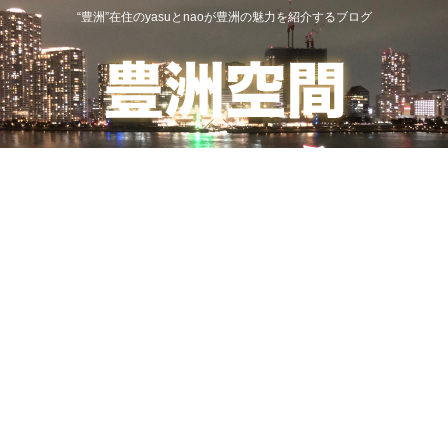
“豊洲”在住のyasuとnaoが豊洲の魅力を紹介するブログ