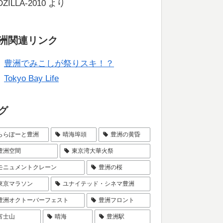
ZILLA-2010
より
洲関連リンク
豊洲でみこしが祭りスキ！？
Tokyo Bay Life
グ
ららぽーと豊洲
晴海埠頭
豊洲の黄昏
豊洲空間
東京湾大華火祭
モニュメントクレーン
豊洲の桜
東京マラソン
ユナイテッド・シネマ豊洲
豊洲オクトーバーフェスト
豊洲フロント
富士山
晴海
豊洲駅