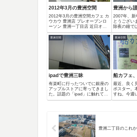
2012年3月の豊洲空間
豊洲から
2012年3月の豊洲空間カフェ カ
2007年、
ウカウ 豊洲店 プレオープンロ
とうござい
ーソン 豊洲一丁目店 近日オー
除夜の鐘で
プン芸能人カレー部 豊洲店に行
（?）の汽
ってみた「豊洲Navi」更新中で
湾岸地域ら
豊洲空間
豊洲空間
す雨上がりの黄昏千の花 閉店築
す。翌日は
地が移転する豊洲新市場の工事
拝もうと思
状況CAFE;HAUSで2...
かっていて
拝むことができ
ipadで豊洲三昧
船カフェ
有楽町に行ったついでに銀座の
最近、良く
アップルストアに寄ってきまし
ポスター。
た。話題の「ipad」に触れてみ
すね。今週
るためです。豊洲には、Apple
みたいなの
を販売している店舗がありませ
を飲みに寄
んが銀座一丁目まで行けばアッ
カフェ（豊
プルストアがあるので便利です
2012年4月
♪平日なのにギャラリーが一杯
（日）11:00
でしたが...
豊洲二丁目のこれか