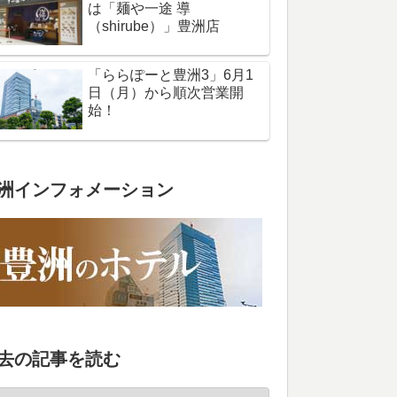
は「麺や一途 導
（shirube）」豊洲店
「ららぽーと豊洲3」6月1
日（月）から順次営業開
始！
洲インフォメーション
去の記事を読む