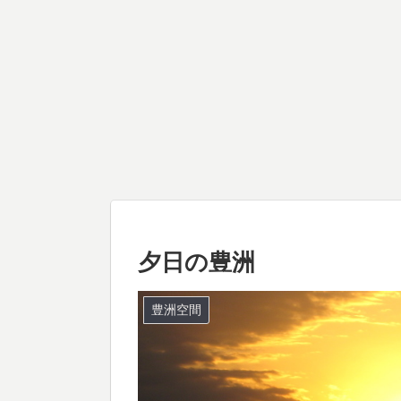
夕日の豊洲
豊洲空間