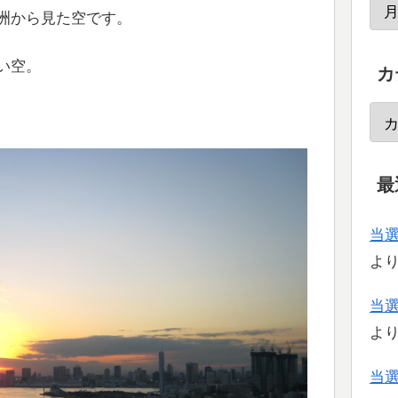
洲から見た空です。
い空。
カ
最
当
よ
当
よ
当