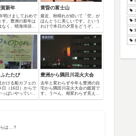
謹賀新年
黄昏の富士山
新年明けましておめで
最近、秋晴れが続いて「空」が
ます。豊洲の新年は
ほんとうに美しいです。という
はなく、晴海埠頭
わけで本日の夕景をどうぞ。富
笛で始まりました。
士山のシルエットが雄大です。
しい新年の始まりで
豊洲空間
早く起きて初富士を
ったのですが霞がか
、残念ながら全体を
...
、ふたたび
豊洲から隅田川花火大会
見かける船カフェの
去年と変わらず今年も豊洲の自
本日（16日）からで
宅から隅田川花火大会の鑑賞で
いっぱいやっている
す。う〜ん、相変わらず見えそ
で時間が合えばお茶
で見えない＾＾；ららぽーとの
って見ようかな。船
花火ショーもやっていました。
洲運河 船着き場）
小さい花火だけど音が聞こえる
16日（月）〜22日
くらい近くのほうが臨場感あり
〜15:00
ますね。東京湾花火大会の日が
待ち遠しいです。
らは…？