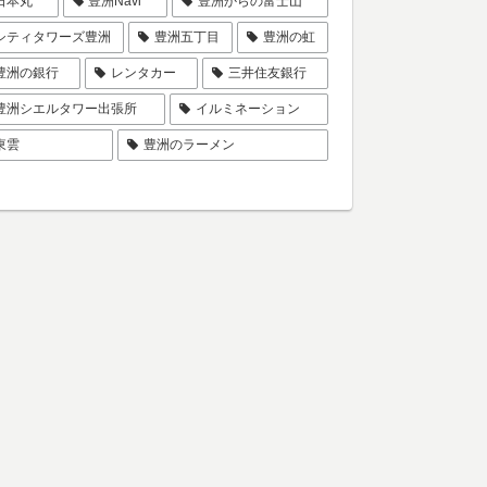
日本丸
豊洲Navi
豊洲からの富士山
シティタワーズ豊洲
豊洲五丁目
豊洲の虹
豊洲の銀行
レンタカー
三井住友銀行
豊洲シエルタワー出張所
イルミネーション
東雲
豊洲のラーメン