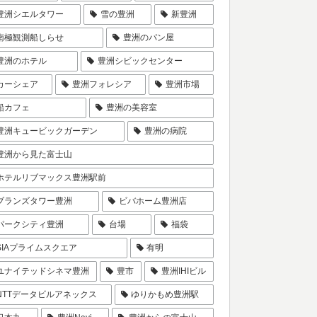
豊洲シエルタワー
雪の豊洲
新豊洲
南極観測船しらせ
豊洲のパン屋
豊洲のホテル
豊洲シビックセンター
カーシェア
豊洲フォレシア
豊洲市場
船カフェ
豊洲の美容室
豊洲キュービックガーデン
豊洲の病院
豊洲から見た富士山
ホテルリブマックス豊洲駅前
ブランズタワー豊洲
ビバホーム豊洲店
パークシティ豊洲
台場
福袋
SIAプライムスクエア
有明
ユナイテッドシネマ豊洲
豊市
豊洲IHIビル
NTTデータビルアネックス
ゆりかもめ豊洲駅