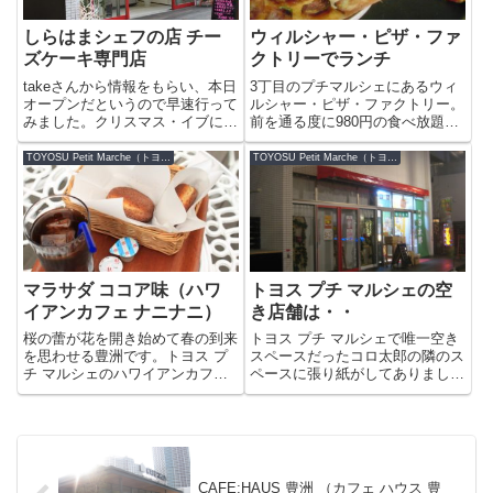
しらはまシェフの店 チー
ウィルシャー・ピザ・ファ
ズケーキ専門店
クトリーでランチ
takeさんから情報をもらい、本日
3丁目のプチマルシェにあるウィ
オープンだというので早速行って
ルシャー・ピザ・ファクトリー。
みました。クリスマス・イブにオ
前を通る度に980円の食べ放題ラ
ープンなんて嬉しいですよね♪シ
ンチと言うのが気になっていたの
ョーケースには様々な美味しそう
でnaoと行ってみることにしまし
TOYOSU Petit Marche（トヨス プチ マルシェ）
TOYOSU Petit Marche（トヨス プチ マルシェ）
なチーズケーキが並んでいまし
た。先払いでお金を払うとホット
た。しらはまシェフについて調べ
プレートで保温されている焼きた
てみるとたぶん『プランタン銀...
てピザを自由に食べられます...
マラサダ ココア味（ハワ
トヨス プチ マルシェの空
イアンカフェ ナニナニ）
き店舗は・・
桜の蕾が花を開き始めて春の到来
トヨス プチ マルシェで唯一空き
を思わせる豊洲です。トヨス プ
スペースだったコロ太郎の隣のス
チ マルシェのハワイアンカフェ
ペースに張り紙がしてありまし
ナニナニさんでは、定番のマラサ
た。しらはまシェフの店、チーズ
ダのメニューにココア味が登場し
ケーキ専門店。このお店でしょう
たそうです。このココア味、クリ
か?伝説のシェしらはまのチーズ
スマスとバレンタインの時に限定
ケーキ「シェ・しらはま」カレー
で登場したのですが好評で（特...
屋さんの話がなくなったことは
聞...
CAFE;HAUS 豊洲 （カフェ ハウス 豊