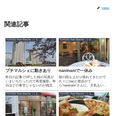
yasu
関連記事
TOYOSU Petit Marche（トヨス プチ マルシェ）
TOYOSU Petit Marche（トヨス プチ マルシェ）
プチマルシェに動きあり
naninaniで一休み
昨日の記事でUPした桜の写真が
朝の雨も上がり晴れてきたので
いまいちだったので再度撮影。昨
久々にnaoと散歩がて
日ほどの青空じゃないのが残念で
ら“naninani”さんに。天気もいい
はありますが綺麗に記録に残して
のでテラス席でマラサダドーナツ
おこうと思います。やはり、日本
2個とスパムむすびをライオンコ
TOYOSU Petit Marche（トヨス プチ マルシェ）
TOYOSU Petit Marche（トヨス プチ マルシェ）
人は桜に癒されますね〜っ。「豊
ーヒーでいただきま〜す。マラサ
洲キュービックガーデン」の「デ
ダは、揚げたてをはじめて食べた
イリ－ヤマザキ豊洲キュービッ
のですが美味しいですね！口の
ク...
中...