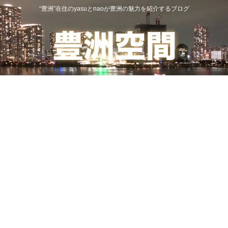
“豊洲”在住のyasuとnaoが豊洲の魅力を紹介するブログ