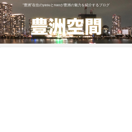
“豊洲”在住のyasuとnaoが豊洲の魅力を紹介するブログ