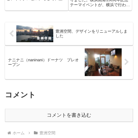
シエルタワーです。こんな写真が
テーマイベントが、横浜で行われ
簡単に撮れるなんて・・・広角レ
ています。横浜の住民ではない私
ンズ楽しすぎ〜っ♪
には今ひとつピンとこないのです
が、横浜在住のお友達から話を聞
いているとけっこう大きなお祭り
なんですね。そして、今月６日...
豊洲空間、デザインをリニューアルしま
した
ナニナニ（naninani）ドーナツ プレオ
ープン
コメント
コメントを書き込む
ホーム
豊洲空間