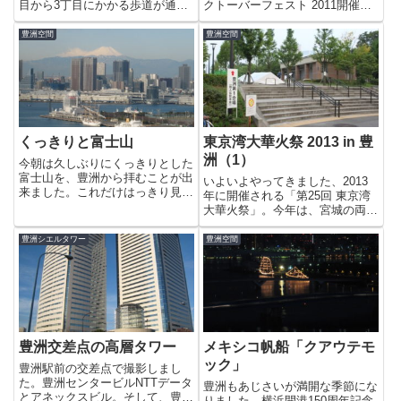
目から3丁目にかかる歩道が通行
クトーバーフェスト 2011開催中
できるようになっていました。昨
ストレッチセミナーに行ってきま
日、解放されていることに気づい
した豊洲オクトーバーフェスト
豊洲空間
豊洲空間
たのですが強い雨と風で通行を断
2011最終日祭りのあと・・深夜
念したので早速、本日わたってみ
の月豊洲の空＆フェスティバル/
ることにしました。なかなか、
トーキョー「豊洲...
い...
くっきりと富士山
東京湾大華火祭 2013 in 豊
洲（1）
今朝は久しぶりにくっきりとした
富士山を、豊洲から拝むことが出
いよいよやってきました、2013
来ました。これだけはっきり見え
年に開催される「第25回 東京湾
ると、まるで芝浦のすぐ向こうに
大華火祭」。今年は、宮城の両親
富士山があるようです。夕方には
を招待したため早朝から起きる事
雲が出て富士山は見えなくなって
となり散歩に出かけました（笑）
豊洲シエルタワー
豊洲空間
しまいましたが、空気が澄んでい
朝6時だというのにもう暑い・・
るせいか、夕日もとても綺麗で
じっとりを汗をかきます。今日
し...
は、最高気温（37℃）になる...
豊洲交差点の高層タワー
メキシコ帆船「クアウテモ
ック」
豊洲駅前の交差点で撮影しまし
た。豊洲センタービルNTTデータ
豊洲もあじさいが満開な季節にな
とアネックスビル。そして、豊洲
りました。横浜開港150周年記念