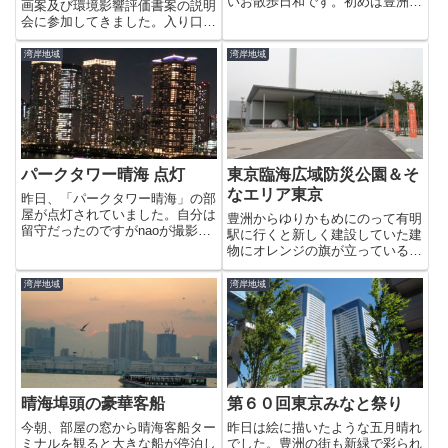
いお散歩日和です。初めは豊洲公
画案及び環境影響評価書案の説明
園へ行こうかなと思っていたので
会に参加してきました。入り口で
すが、今日はどうも足元が気にな
記帳をしてパンフレットを受け取
ります。春になり、いろんな小さ
ります。完成予想図です。（有明
湾岸地域
湾岸地域
な野草の小花が咲き出したので
方面上空からみたイメージ図）工
す。そういえば豊洲に早春を代表
事完了後のモンタージュです。代
す...
表の挨拶の後、スライドを見な
が...
パークタワー晴海 点灯
東京臨海広域防災公園＆そ
なエリア東京
昨日、「パークタワー晴海」の部
屋が点灯されていました。自分は
豊洲からゆりかもめにのって有明
留守だったのですがnaoが撮影し
駅に行くと新しく建設していた建
てくれていました。将来の豊洲か
物にオレンジの旗が立っているの
らの夜景が垣間見えるイメージで
が気になりました。実はここ、7
すね。点灯されるという話をとあ
月1日にオープンした東京臨海広
湾岸地域
湾岸地域
る筋から聞いていたのですが、、
域防災公園に作られた防災体験学
そのためだったのかな?⇒ パ...
習施設「そなエリア東京」だそう
です。なかには、防災体験ゾー
ン...
晴海埠頭の豪華客船
第６０回東京みなと祭り
今朝、部屋の窓から晴海客船ター
昨日は絵に描いたような五月晴れ
ミナルを観ると大きな船が停泊し
でした。豊洲の街も新緑で彩られ