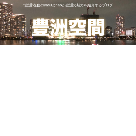
“豊洲”在住のyasuとnaoが豊洲の魅力を紹介するブログ