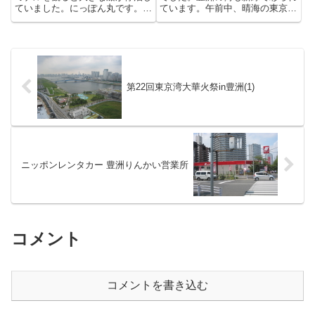
ていました。にっぽん丸です。ウ
ています。午前中、晴海の東京み
ェブで調べてみるとプールやシア
なと祭りに行ってきました。豊洲
タールームも備えた、地上８Fま
から出ている晴海行きのバスは珍
である客船だとわかりました。こ
しく混雑していました。晴海もい
ういう船があるのは知っていまし
つにない人出です。前日の１９日
たが、こんなふうに身近に観る
に展帆イベントのあった日本丸
よ...
も...
第22回東京湾大華火祭in豊洲(1)
ニッポンレンタカー 豊洲りんかい営業所
コメント
コメントを書き込む