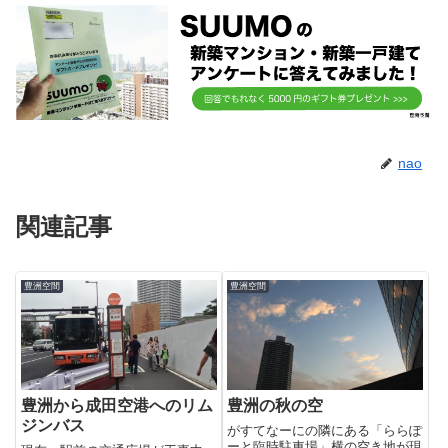
nao
関連記事
豊洲空間
豊洲空間
豊洲から成田空港へのリム
豊洲の秋の空
ジンバス
がすてなーにの隣にある「ららぽ
ーと臨時駐車場」横の空き地が現