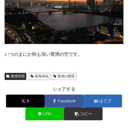
いつのまにか秋も深い豊洲の空です。
豊洲空間
晴海埠頭
豊洲の黄昏
シェアする
X
Facebook
はてブ
LINE
コピー