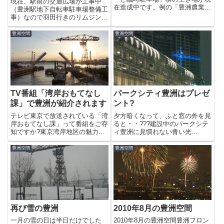
現在、駅前の交通広場が工事中
在造成中です。例の「豊洲農業ひ
（豊洲駅地下自転車駐車場整備工
ろば」？空も高くなり、豊洲を歩
事）なので羽田行きのリムジンが
くのが楽しい季節です。
こんなところに停車してるんだ
な〜っと思っていると・・んっ、
豊洲空間
豊洲空間
成田空港?!なんと、本数は少ない
ですがついに豊洲から成田空港行
きのリムジンバスが就航したよう
で...
TV番組「湾岸おもてなし
パークシティ豊洲はプレゼ
課」で豊洲が紹介されます
ント?
テレビ東京で放送されている「湾
夕方暗くなって、ふと窓の外を見
岸おもてなし課」って番組をご存
ると・・???建設中のパークシテ
知ですか?東京湾岸地区の魅力的
ィ豊洲に見慣れない青い光
なスポットをゲストのタレントさ
が・・・。双眼鏡で見てみると何
んにプレゼンしながら“おもてな
とそれは、リボンでした！パーク
豊洲空間
豊洲空間
し”する番組らしいです。申し訳
シティ豊洲をプレゼントに見立て
ないことに全く、番組の存在自体
ているんですね。なかなか、粋な
も知らなかったのですが先日、
ことするよな〜っ♪ちなみにこれ
番...
は「...
再び雪の豊洲
2010年8月の豊洲空間
一月の雪の日は半日だけでした
2010年8月の豊洲空間豊洲フロン