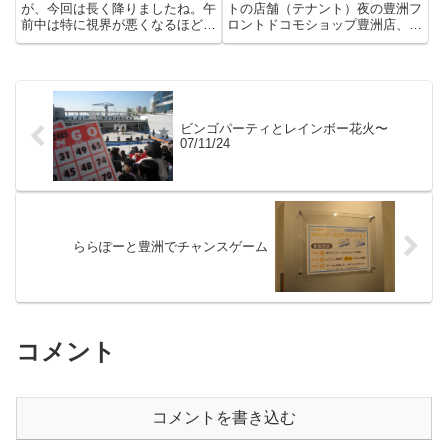
が、今回は長く降りましたね。午
トの店舗（テナント）夜の豊洲フ
前中は特に視界が悪くなるほど雪
ロントドコモショップ豊洲店、豊
が降っていました。豊洲駅前で
洲フロントに移転豊洲フロントビ
す。寒い〜！豊洲公園も真っ白で
ル第23回東京湾大華火祭in豊洲
す。久しぶりに降りたての雪の上
（3）第23回東京湾大華火祭in豊
を歩いてみます。雪だるまの親子
洲（2）第23回東京湾大華火祭in
（？）が作られていました。可愛
豊洲（1）豊洲で...
いで...
ビンゴパーティとレインボー花火〜
07/11/24
ららぽーと豊洲でチャンスゲーム
コメント
コメントを書き込む