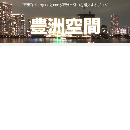
“豊洲”在住のyasuとnaoが豊洲の魅力を紹介するブログ