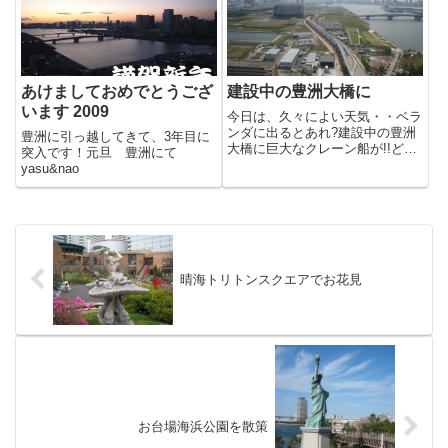
のイルミネーションがありまし
し...
た。右に見えるのが富士山で
す。...
あけましておめでとうござ
建設中の豊洲大橋に
います 2009
今日は、久々によい天気・・ベラ
ンダに出るとあれ?建設中の豊洲
豊洲に引っ越してきて、3年目に
大橋に巨大なクレーン船が!!どれ
突入です！元旦 豊洲にて
だけ巨大なのかは、晴海客船ター
yasu&nao
ミナルと比べてみると分かると思
います。下から見た写真です。今
年には、完成する予定となってい
るようですね。
晴海トリトンスクエアでお花見
お台場海浜公園を散策