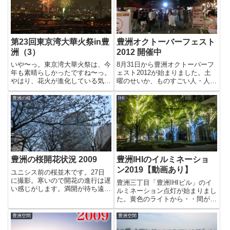
第23回東京湾大華火祭in豊
豊洲オクトーバーフェスト
洲（3）
2012 開催中
いや〜っ。東京湾大華火祭は、今
8月31日から豊洲オクトーバーフ
年も素晴らしかったですね〜っ。
ェスト2012が始まりました。土
やはり、花火が進化している気が
曜のせいか、ものすごい人・人・
します。というわけで撮影した花
人！どこから、こんなに大勢の人
火の写真の中からチョイスしまし
がやって来てるんでしょう
豊洲の桜
IHI
たのでクリックして楽しんでいた
か・・？今年は、晴海橋公園の海
だければ嬉しいです。晴海埠頭の
沿いにも席が用意されていまし
建物と比べるとその巨大さが分
た。今日は比較的涼しい方でした
か...
がま...
豊洲の桜開花状況 2009
豊洲IHIのイルミネーショ
ン2019【動画あり】
ユニシス前の桜並木です。27日
に撮影。寒いので開花の進行は遅
豊洲三丁目「豊洲IHIビル」のイ
い感じがします。満開が待ち遠し
ルミネーション点灯が始まりまし
いですが、それだけ長く楽しめる
た。黄色のライトから・・間があ
のは良いですね。豊洲公園のほう
って・・青い光が点灯します。今
はユニシス前よりも開花が遅れ気
年もきれいですね〜っ。「エクセ
豊洲空間
豊洲空間
味な感じです。日当たりが良いの
ルシオールカフェ」側に行くと青
にな〜。今日お台場にも行きま