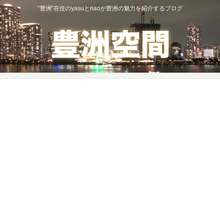
“豊洲”在住のyasuとnaoが豊洲の魅力を紹介するブログ