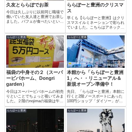
久友とららぽでお茶
ららぽーと豊洲のクリスマ
ス
今日は久しぶりに以前同じ職場で
働いていた友人達と豊洲でお茶し
早くも【ららぽーと豊洲】はクリ
ました。パフェが食べたいという
スマスイルミネーションで彩られ
彼女にオススメしたのはららぽー
ていました。こちらはアネック
と豊洲の「桂花茶寮」のスイー
ス。こっちが本館。ららぽーと豊
ツ。久しぶりにいろんな話が聞き
洲の色である“青”が鮮やかです。
ららぽーと豊洲
ららぽーと豊洲
ながら中国茶とケーキをいただき
これから、少しづつ豊洲の街もク
ます。同じららぽでも人によって
リスマス色に変わっていきます。
売...
福袋の中身その２（スーパ
本館から「ららぽーと豊洲
ービバホーム、Dongri
1」へ・・リニューアル＆
garden）
新規オープン準備中！
今日はスーパービバホームの初売
先日、「ららぽーと豊洲」本館に
りといことでちょっと覗いてみま
行くと2階ノースポートにあった
した。２階のnojimaの福袋は午後
100円ショップ「ダイソー」があ
に行ったところ、あとかたも無く
った区画に「LOGOS SHOP 東京
なっていました。販売してたんで
店」が3階から移転していまし
ららぽーと豊洲
ららぽーと豊洲
すよね？？１Fには女性用のヘア
た。2020年2月14日(金)にリニュ
ケア用品等を詰めた福袋がありま
ーアルオープンしたそうです。と
した。が、注目を引いたの...
いうわけで2月...