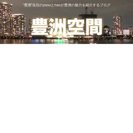
“豊洲”在住のyasuとnaoが豊洲の魅力を紹介するブログ