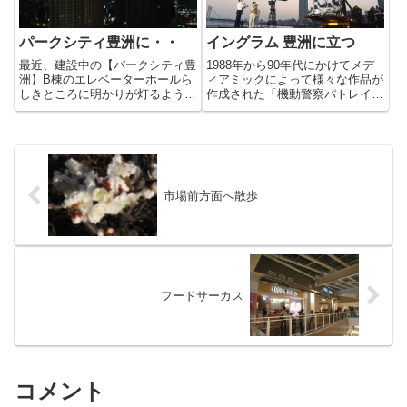
パークシティ豊洲に・・
イングラム 豊洲に立つ
最近、建設中の【パークシティ豊
1988年から90年代にかけてメデ
洲】B棟のエレベーターホールら
ィアミックによって様々な作品が
しきところに明かりが灯るように
作成された「機動警察パトレイバ
なりました。A棟の巨大なクレー
ー」。当時、アニメも漫画も好き
ンもいつの間にか撤去され、いよ
でよく見ていました。そのころか
いよ完成が見えてきたようです。
ら実写化の噂は、あったのですが
来年には、ここ一面に明かりが灯
21世紀になってようやくそれが
ることで豊洲の夜景の彩りが増
実現しました!!豊洲に引っ...
え...
市場前方面へ散歩
フードサーカス
コメント